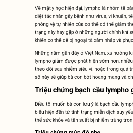
Về mặt y học hiện đại, lympho là nhóm tế bà
diệt tác nhân gây bệnh như virus, vi khuẩn, 
phòng vệ tự nhiên của cơ thể có thể giảm th
trạng này hay gặp ở những người chính khí su
khiến cơ thể dễ bị ngoại tà xâm nhập và phụ
Những năm gần đây ở Việt Nam, xu hướng kiể
lympho giảm được phát hiện sớm hơn, nhiều 
theo dõi sau nhiễm siêu vi, hoặc trong quá tr
số này sẽ giúp bà con bớt hoang mang và ch
Triệu chứng bạch cầu lympho 
Điều tôi muốn bà con lưu ý là bạch cầu lymp
biểu hiện đến từ tình trạng miễn dịch suy yế
thể sức khỏe và tần suất bị nhiễm trùng tron
Triệu chứng mức độ nhẹ