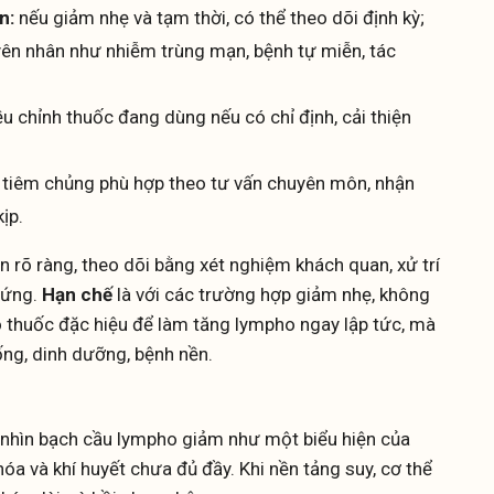
n:
nếu giảm nhẹ và tạm thời, có thể theo dõi định kỳ;
yên nhân như nhiễm trùng mạn, bệnh tự miễn, tác
ều chỉnh thuốc đang dùng nếu có chỉ định, cải thiện
 tiêm chủng phù hợp theo tư vấn chuyên môn, nhận
ịp.
 rõ ràng, theo dõi bằng xét nghiệm khách quan, xử trí
hứng.
Hạn chế
là với các trường hợp giảm nhẹ, không
 thuốc đặc hiệu để làm tăng lympho ngay lập tức, mà
ống, dinh dưỡng, bệnh nền.
g nhìn bạch cầu lympho giảm như một biểu hiện của
 hóa và khí huyết chưa đủ đầy. Khi nền tảng suy, cơ thể