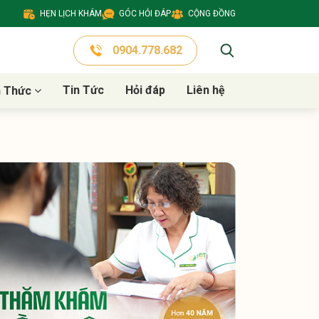
HẸN LỊCH KHÁM
GÓC HỎI ĐÁP
CỘNG ĐỒNG
0904.778.682
Tin Tức
Hỏi đáp
Liên hệ
n Thức