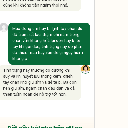
dùng khi không tiện ngâm thôi nhé.
Mùa đông em hay bị lạnh tay chân dù
đã ủ ấm rất lâu, thậm chí nằm trong
chăn vẫn không hết, lại còn hay bị tê
tay khi gối đầu, tình trạng này có phải
do thiếu máu hay vấn đề gì nguy hiểm
không ạ
Tình trạng này thường do dương khí
suy và khí huyết lưu thông kém, khiến
tay chân khó giữ ấm và dễ tê bì. Bà con
nên giữ ấm, ngâm chân đều đặn và cải
thiện tuần hoàn để hỗ trợ tốt hơn.
Dạo này tôi hay bị đau vai gáy rồi tê lan
xuống cả cánh tay, cổ tay đến tận các