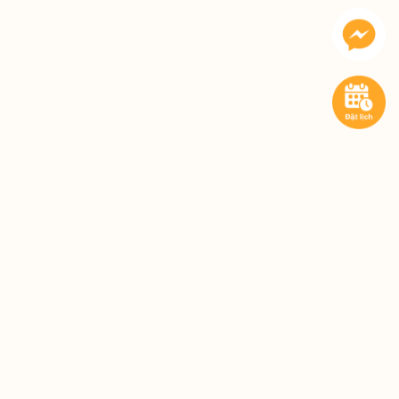
Dạo này tôi bị đau dọc cột sống từ cổ
xuống thắt lưng, nhất là khi ngồi lâu
hoặc buổi tối, không biết nguyên nhân
do đâu và có cách nào cải thiện không
ạ?
Tình trạng này thường do khí huyết
kém lưu thông, cơ xương bị căng cứng
hoặc thoái hóa nhẹ, bà con nên ngâm
chân, chườm ấm và vận động nhẹ
nhàng để cải thiện dần.
Tôi bận tối không ngâm chân được
sớm, toàn phải 10h hơn mới rảnh, vậy
ngâm chân muộn rồi xoa bóp trước khi
ngủ có còn hiệu quả không?
Bà con hoàn toàn có thể ngâm chân
lúc 10h tối, miễn là trước khi ngủ và cơ
thể còn thư giãn thì vẫn giúp ngủ ngon,