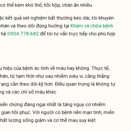
 có thể kèm khó thở, hồi hộp, chán ăn nhiều.
c kết quả xét nghiệm bất thường kéo dài, tôi khuyên
nhân và theo dõi đúng hướng tại
Khám và chữa bệnh
n hệ
0904.778.682
để tôi tư vấn trực tiếp cho phù hợp
u hiệu của bệnh ác tính về máu hay không. Thực tế,
ân, từ tạm thời như sau nhiễm siêu vi, căng thẳng
trạng cần theo dõi kỹ hơn. Điều quan trọng là không tự
ng và các chỉ số máu khác.
biến chứng đáng ngại nhất là tăng nguy cơ nhiễm
ời gian hồi phục. Với người có bệnh nền mạn tính, miễn
chất lượng sống giảm và cơ thể mau suy kiệt.