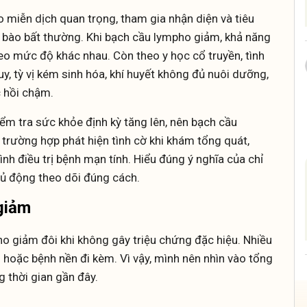
o miễn dịch quan trọng, tham gia nhận diện và tiêu
tế bào bất thường. Khi bạch cầu lympho giảm, khả năng
eo mức độ khác nhau. Còn theo y học cổ truyền, tình
y, tỳ vị kém sinh hóa, khí huyết không đủ nuôi dưỡng,
c hồi chậm.
m tra sức khỏe định kỳ tăng lên, nên bạch cầu
trường hợp phát hiện tình cờ khi khám tổng quát,
ình điều trị bệnh mạn tính. Hiểu đúng ý nghĩa của chỉ
ủ động theo dõi đúng cách.
giảm
ho giảm đôi khi không gây triệu chứng đặc hiệu. Nhiều
u hoặc bệnh nền đi kèm. Vì vậy, mình nên nhìn vào tổng
g thời gian gần đây.