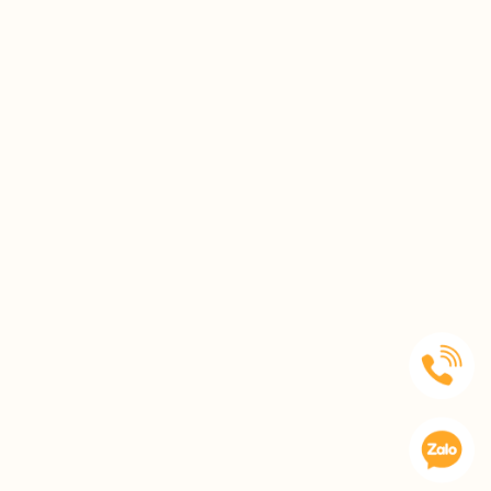
theo dõi thêm. Nếu kéo dài, nên thăm
khám sớm để xác định nguyên nhân và
điều chỉnh kịp thời.
Tôi bị tê buốt tay kéo dài nhiều năm,
lúc nặng lúc nhẹ, nhất là ban đêm rất
khó chịu thì có cách nào cải thiện
không ạ?
Tình trạng tê buốt tay lâu năm thường
do khí huyết kém lưu thông hoặc chèn
ép thần kinh, bà con nên kết hợp giữ
ấm, vận động nhẹ và dưỡng sinh như
ngâm chân để cải thiện từ gốc. Nếu
kéo dài không giảm, nên thăm khám
sớm để xử lý đúng nguyên nhân.