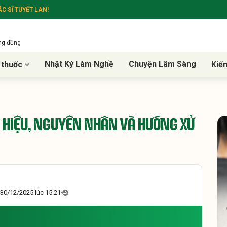
C SĨ TUYẾT LAN!
ộng đồng
Nhật Ký Làm Nghề
Chuyện Lâm Sàng
 thuốc
Kiế
 HIỆU, NGUYÊN NHÂN VÀ HƯỚNG XỬ
30/12/2025 lúc 15:21