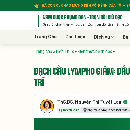
BÀ CON ƠI, CHÀO MỪNG ĐẾN VỚI KÊNH CỦA TÔI – BÁ
NAM DƯỢC PHỤNG DÂN - TRỌN ĐỜI GIỮ ĐẠO
Gìn giữ, phát triển y học dân tộc, trọn đời tận hiến vì c
Trang Chủ
Giới thiệu
Dịch vụ
Bài
Trang chủ
»
Kiến Thức
»
Kiến thức bệnh học
»
BẠCH CẦU LYMPHO GIẢM: DẤU
TRÍ
ThS.BS. Nguyễn Thị Tuyết Lan
Quản trị viên
Người đóng góp nổi bật