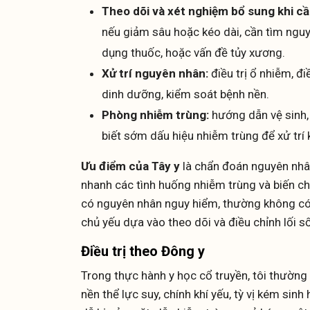
Theo dõi và xét nghiệm bổ sung khi cầ
nếu giảm sâu hoặc kéo dài, cần tìm ngu
dụng thuốc, hoặc vấn đề tủy xương.
Xử trí nguyên nhân:
điều trị ổ nhiễm, đi
dinh dưỡng, kiểm soát bệnh nền.
Phòng nhiễm trùng:
hướng dẫn vệ sinh,
biết sớm dấu hiệu nhiễm trùng để xử trí k
Ưu điểm của Tây y
là chẩn đoán nguyên nhân
nhanh các tình huống nhiễm trùng và biến c
có nguyên nhân nguy hiểm, thường không có
chủ yếu dựa vào theo dõi và điều chỉnh lối s
Điều trị theo Đông y
Trong thực hành y học cổ truyền, tôi thườn
nền thể lực suy, chính khí yếu, tỳ vị kém sinh