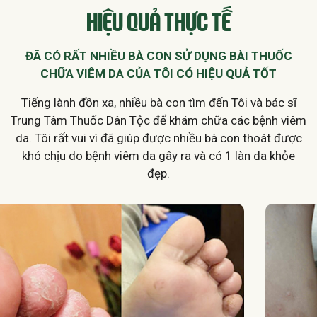
HIỆU QUẢ THỰC TẾ
ĐÃ CÓ RẤT NHIỀU BÀ CON SỬ DỤNG BÀI THUỐC
CHỮA VIÊM DA CỦA TÔI CÓ HIỆU QUẢ TỐT
Tiếng lành đồn xa, nhiều bà con tìm đến Tôi và bác sĩ
Trung Tâm Thuốc Dân Tộc để khám chữa các bệnh viêm
da. Tôi rất vui vì đã giúp được nhiều bà con thoát được
khó chịu do bệnh viêm da gây ra và có 1 làn da khỏe
đẹp.