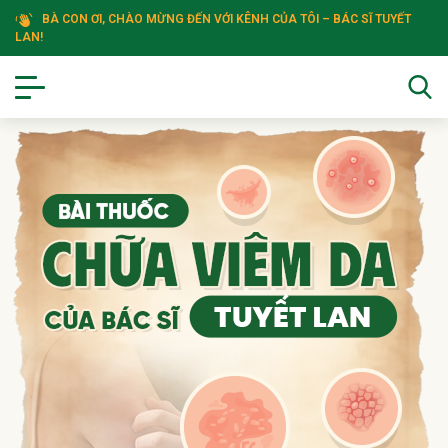
BÀ CON ƠI, CHÀO MỪNG ĐẾN VỚI KÊNH CỦA TÔI – BÁC SĨ TUYẾT
LAN!