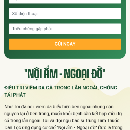
GỬI NGAY
"NỘI ẨM - NGOẠI ĐỒ"
ĐIỀU TRỊ VIÊM DA CẢ TRONG LẪN NGOÀI, CHỐNG
TÁI PHÁT
Như Tôi đã nói, viêm da biểu hiện bên ngoài nhưng căn
nguyên lại ở bên trong, muốn khỏi bệnh cần kết hợp điều trị
cả trong lẫn ngoài. Tôi và đội ngũ bác sĩ Trung Tâm Thuốc
Dân Tộc ứng dụng cơ chế "Nội ẩm - Ngoại đồ" (tức là trong