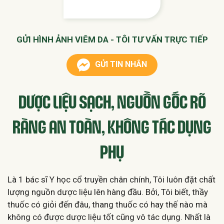
GỬI HÌNH ẢNH VIÊM DA - TÔI TƯ VẤN TRỰC TIẾP
GỬI TIN NHẮN
DƯỢC LIỆU SẠCH, NGUỒN GỐC RÕ
RÀNG AN TOÀN, KHÔNG TÁC DỤNG
PHỤ
Là 1 bác sĩ Y học cổ truyền chân chính, Tôi luôn đặt chất
lượng nguồn dược liệu lên hàng đầu. Bởi, Tôi biết, thầy
thuốc có giỏi đến đâu, thang thuốc có hay thế nào mà
không có được dược liệu tốt cũng vô tác dụng. Nhất là