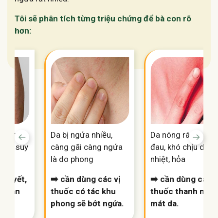
Tôi sẽ phân tích từng triệu chứng để bà con rõ
hơn:
ài, tái
Da bị ngứa nhiều,
Da nóng rát, sưng,
 hư, suy
càng gãi càng ngứa
đau, khó chịu do
là do phong
nhiệt, hỏa
í huyết,
➡️ cần dùng các vị
➡️ cần dùng các v
ể toàn
thuốc có tác khu
thuốc thanh nhiệt
phong sẽ bớt ngứa.
mát da.