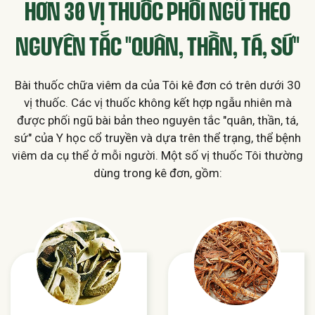
HƠN 30 VỊ THUỐC PHỐI NGŨ THEO
NGUYÊN TẮC "QUÂN, THẦN, TÁ, SỨ"
Bài thuốc chữa viêm da của Tôi kê đơn có trên dưới 30
vị thuốc. Các vị thuốc không kết hợp ngẫu nhiên mà
được phối ngũ bài bản theo nguyên tắc "quân, thần, tá,
sứ" của Y học cổ truyền và dựa trên thể trạng, thể bệnh
viêm da cụ thể ở mỗi người. Một số vị thuốc Tôi thường
dùng trong kê đơn, gồm: