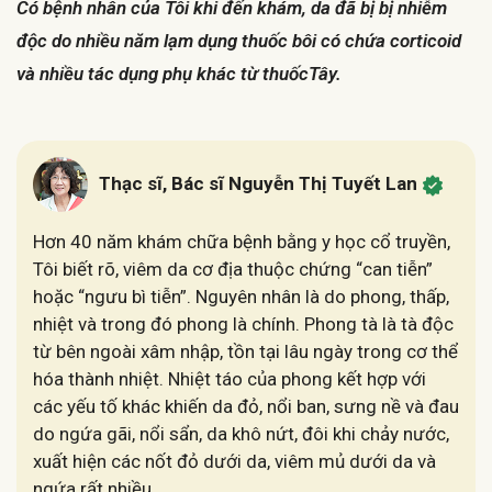
Có bệnh nhân của Tôi khi đến khám, da đã bị bị nhiễm
độc do nhiều năm lạm dụng thuốc bôi có chứa corticoid
và nhiều tác dụng phụ khác từ thuốcTây.
Thạc sĩ, Bác sĩ Nguyễn Thị Tuyết Lan
Hơn 40 năm khám chữa bệnh bằng y học cổ truyền,
Tôi biết rõ, viêm da cơ địa thuộc chứng “can tiễn”
hoặc “ngưu bì tiễn”. Nguyên nhân là do phong, thấp,
nhiệt và trong đó phong là chính. Phong tà là tà độc
từ bên ngoài xâm nhập, tồn tại lâu ngày trong cơ thể
hóa thành nhiệt. Nhiệt táo của phong kết hợp với
các yếu tố khác khiến da đỏ, nổi ban, sưng nề và đau
do ngứa gãi, nổi sẩn, da khô nứt, đôi khi chảy nước,
xuất hiện các nốt đỏ dưới da, viêm mủ dưới da và
ngứa rất nhiều.