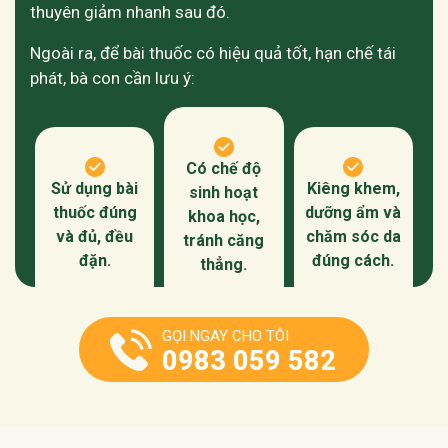
thuyên giảm nhanh sau đó.
Ngoài ra, để bài thuốc có hiệu quả tốt, hạn chế tái
phát, bà con cần lưu ý:
Có chế độ
Sử dụng bài
Kiêng khem,
sinh hoạt
thuốc đúng
dưỡng ẩm và
khoa học,
và đủ, đều
chăm sóc da
tránh căng
đặn.
đúng cách.
thẳng.
GỌI NGAY CHO TÔI
0983 059 582