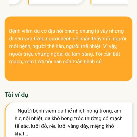
Bệnh viêm da cơ địa nói chung chung là vậy nhưng
đi sâu vào từng người bệnh sẽ nhận thấy mỗi người
mỗi bệnh, người thể hàn, người thể nhiệt. Vì vậy,
ngoài triệu chứng ngoài da lâm sàng, Tôi cần bắt
mạch, xem lưỡi hỏi han cẩn thận bệnh sử.
Tôi ví dụ
- Người bệnh viêm da thể nhiệt, nóng trong, âm
hư, nội nhiệt, da khô bong tróc thường có mạch
tế sác, lưỡi đỏ, rêu lưỡi vàng dày, miệng khô
khát...