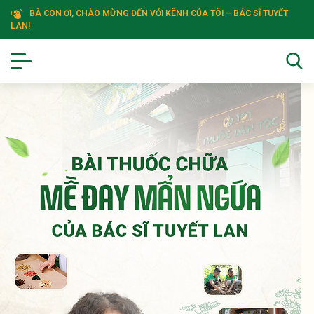
BÀ CON ƠI, CHÀO MỪNG ĐẾN VỚI KÊNH CỦA TÔI – BÁC SĨ TUYẾT
LAN!