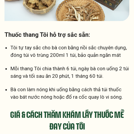
Thuốc thang Tôi hỗ trợ sắc sẵn:
Tôi tự tay sắc cho bà con bằng nồi sắc chuyên dụng,
đóng túi vô trùng 200ml 1 túi, bảo quản ngăn mát
Mỗi thang Tôi chia thành 6 túi, ngày bà con uống 2 túi
sáng và tối sau ăn 20 phút, 1 tháng 60 túi.
Bà con làm nóng khi uống bằng cách thả túi thuốc
vào bát nước nóng hoặc đổ ra cốc quay lò vi sóng.
GIÁ & CÁCH THĂM KHÁM LẤY THUỐC
MỀ
ĐAY CỦA TÔI