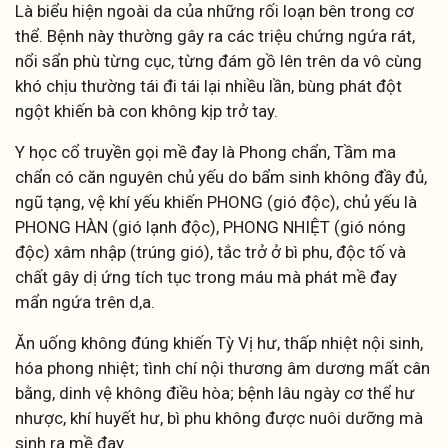
Là biểu hiện ngoài da của những rối loạn bên trong cơ
thể. Bệnh này thường gây ra các triệu chứng ngứa rát,
nổi sẩn phù từng cục, từng đám gồ lên trên da vô cùng
khó chịu thường tái đi tái lại nhiều lần, bùng phát đột
ngột khiến bà con không kịp trở tay.
Y học cổ truyền gọi mề đay là Phong chẩn, Tầm ma
chẩn có căn nguyên chủ yếu do bẩm sinh không đầy đủ,
ngũ tạng, vệ khí yếu khiến PHONG (gió độc), chủ yếu là
PHONG HÀN (gió lạnh độc), PHONG NHIỆT (gió nóng
độc) xâm nhập (trúng gió), tắc trở ở bì phu, độc tố và
chất gây dị ứng tích tục trong máu mà phát mề đay
mẩn ngứa trên d,a.
Ăn uống không đúng khiến Tỳ Vị hư, thấp nhiệt nội sinh,
hóa phong nhiệt; tình chí nội thương âm dương mất cân
bằng, dinh vệ không điều hòa; bệnh lâu ngày cơ thể hư
nhược, khí huyết hư, bì phu không được nuôi dưỡng mà
sinh ra mề đay.