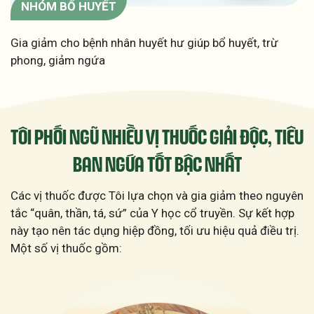
NHÓM BỔ HUYẾT
Gia giảm cho bệnh nhân huyết hư giúp bổ huyết, trừ
phong, giảm ngứa
TÔI PHỐI NGŨ NHIỀU VỊ THUỐC GIẢI ĐỘC,
TIÊU
BAN NGỨA TỐT BẬC NHẤT
Các vị thuốc được Tôi lựa chọn và gia giảm theo nguyên
tắc “quân, thần, tá, sứ” của Y học cổ truyền. Sự kết hợp
này tạo nên tác dụng hiệp đồng, tối ưu hiệu quả điều trị.
Một số vị thuốc gồm: