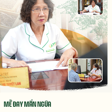
MỀ ĐAY MẨN NGỨA