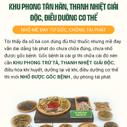
KHU PHONG TÁN HÀN, THANH NHIỆT
GIẢI
ĐỘC, ĐIỀU DƯỠNG CƠ THỂ
NHỔ MỀ ĐAY TỪ GỐC, CHỐNG TÁI PHÁT
Tôi thấy đa số bà con dùng đủ thứ thuốc nhưng mề đay
vẫn dai dẳng tái phát do chưa chữa đúng, chưa nhổ
được gốc bệnh. Gốc bệnh là cái gì thì chữa cái đó nên
cần
KHU PHONG TRỪ TÀ, THANH NHIỆT GIẢI ĐỘC
,
điều hòa khí huyết, dưỡng lại vệ khí, điều dưỡng cơ thể
thì mới
NHỔ ĐƯỢC GỐC BỆNH
, dự phòng tái phát.