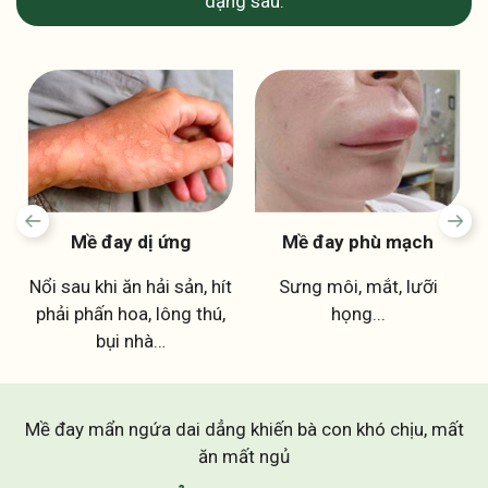
dạng sau:
Mề đay dị ứng
Mề đay phù mạch
Nổi sau khi ăn hải sản, hít
Sưng môi, mắt, lưỡi
t
phải phấn hoa, lông thú,
họng...
bụi nhà…
Mề đay mẩn ngứa dai dẳng khiến bà con khó chịu, mất
ăn mất ngủ