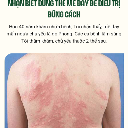
NHẬN BIẾT ĐÚNG THỂ MỀ ĐAY
ĐỂ ĐIỀU TRỊ
ĐÚNG CÁCH
Hơn 40 năm khám chữa bệnh, Tôi nhận thấy, mề đay
mẩn ngứa chủ yếu là do Phong. Các ca bệnh lâm sàng
Tôi thăm khám, chủ yếu thuộc 2 thể sau: