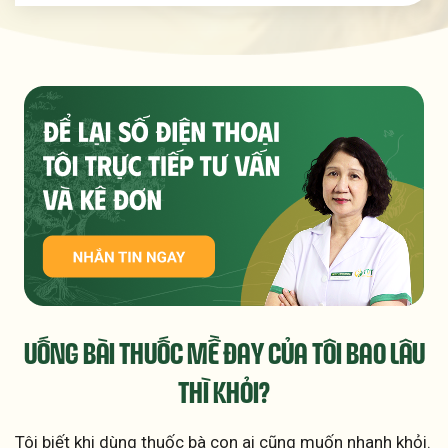
UỐNG BÀI THUỐC MỀ ĐAY CỦA TÔI
BAO LÂU
THÌ KHỎI?
Tôi biết khi dùng thuốc bà con ai cũng muốn nhanh khỏi.