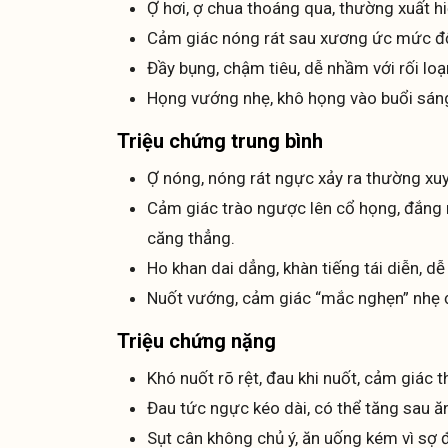
Ợ hơi, ợ chua thoáng qua, thường xuất h
Cảm giác nóng rát sau xương ức mức độ n
Đầy bụng, chậm tiêu, dễ nhầm với rối lo
Họng vướng nhẹ, khô họng vào buổi sáng,
Triệu chứng trung bình
Ợ nóng, nóng rát ngực xảy ra thường xuy
Cảm giác trào ngược lên cổ họng, đắng 
căng thẳng.
Ho khan dai dẳng, khàn tiếng tái diễn, d
Nuốt vướng, cảm giác “mắc nghẹn” nhẹ ở 
Triệu chứng nặng
Khó nuốt rõ rệt, đau khi nuốt, cảm giác 
Đau tức ngực kéo dài, có thể tăng sau 
Sụt cân không chủ ý, ăn uống kém vì sợ 