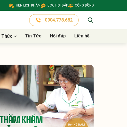
HẸN LỊCH KHÁM
GÓC HỎI ĐÁP
CỘNG ĐỒNG
0904.778.682
Tin Tức
Hỏi đáp
Liên hệ
n Thức