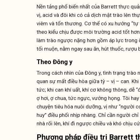
Nền tảng phổ biến nhất của Barrett thực quả
vị, acid và đôi khi có cả dịch mật trào lên th
viêm và tổn thương. Cơ thể có xu hướng “tự 
theo kiểu chịu được môi trường acid tốt hơn.
làm trào ngược nặng hơn gồm áp lực trong ổ 
tối muộn, nằm ngay sau ăn, hút thuốc, rượu b
Theo Đông y
Trong cách nhìn của Đông y, tình trạng trào
quan sự mất điều hòa giữa tỳ – vị – can. Khi 
tức; khi can khí uất, khí cơ không thông, dễ “
ợ hơi, ợ chua, tức ngực, vướng họng. Tôi hay 
chuyện tiêu hóa nuôi dưỡng, vị như “người c
huy” điều phối nhịp nhàng. Chỉ cần người ch
nhà rối lên, khí đi ngược chiều và khó chịu cứ
Phương pháp điều trị Barrett 