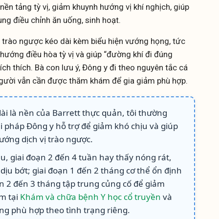
nền tảng tỳ vị, giảm khuynh hướng vị khí nghịch, giúp
cùng điều chỉnh ăn uống, sinh hoạt.
ó trào ngược kéo dài kèm biểu hiện vướng họng, tức
hướng điều hòa tỳ vị và giúp “đường khí đi đúng
ích thích. Bà con lưu ý, Đông y đi theo nguyên tắc cá
người vẫn cần được thăm khám để gia giảm phù hợp.
ài là nền của Barrett thực quản, tôi thường
 pháp Đông y hỗ trợ để giảm khó chịu và giúp
ướng dịch vị trào ngược.
, giai đoạn 2 đến 4 tuần hay thấy nóng rát,
dịu bớt; giai đoạn 1 đến 2 tháng cơ thể ổn định
n 2 đến 3 tháng tập trung củng cố để giảm
ám tại
Khám và chữa bệnh Y học cổ truyền
và
ng phù hợp theo tình trạng riêng.