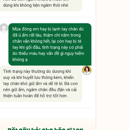
dùng khi không tiện ngâm thôi nhé.
Mùa đông em hay bị lạnh tay chân dù
đã ủ ấm rất lâu, thậm chí nằm trong
chăn vẫn không hết, lại còn hay bị tê
tay khi gối đầu, tình trạng này có phải
do thiếu máu hay vấn đề gì nguy hiểm
không ạ
Tình trạng này thường do dương khí
suy và khí huyết lưu thông kém, khiến
tay chân khó giữ ấm và dễ tê bì. Bà con
nên giữ ấm, ngâm chân đều đặn và cải
thiện tuần hoàn để hỗ trợ tốt hơn.
Dạo này tôi hay bị đau vai gáy rồi tê lan
xuống cả cánh tay, cổ tay đến tận các