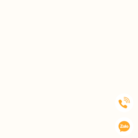
theo dõi thêm. Nếu kéo dài, nên thăm
khám sớm để xác định nguyên nhân và
điều chỉnh kịp thời.
Tôi bị tê buốt tay kéo dài nhiều năm,
lúc nặng lúc nhẹ, nhất là ban đêm rất
khó chịu thì có cách nào cải thiện
không ạ?
Tình trạng tê buốt tay lâu năm thường
do khí huyết kém lưu thông hoặc chèn
ép thần kinh, bà con nên kết hợp giữ
ấm, vận động nhẹ và dưỡng sinh như
ngâm chân để cải thiện từ gốc. Nếu
kéo dài không giảm, nên thăm khám
sớm để xử lý đúng nguyên nhân.