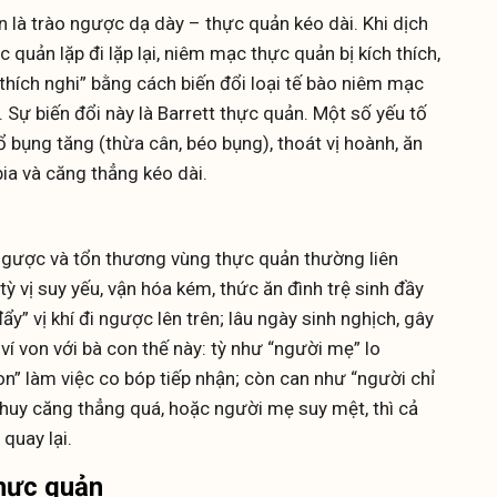
n là trào ngược dạ dày – thực quản kéo dài. Khi dịch
ực quản lặp đi lặp lại, niêm mạc thực quản bị kích thích,
thích nghi” bằng cách biến đổi loại tế bào niêm mạc
 Sự biến đổi này là Barrett thực quản. Một số yếu tố
bụng tăng (thừa cân, béo bụng), thoát vị hoành, ăn
ia và căng thẳng kéo dài.
 ngược và tổn thương vùng thực quản thường liên
tỳ vị suy yếu, vận hóa kém, thức ăn đình trệ sinh đầy
đẩy” vị khí đi ngược lên trên; lâu ngày sinh nghịch, gây
ví von với bà con thế này: tỳ như “người mẹ” lo
on” làm việc co bóp tiếp nhận; còn can như “người chỉ
ỉ huy căng thẳng quá, hoặc người mẹ suy mệt, thì cả
 quay lại.
thực quản