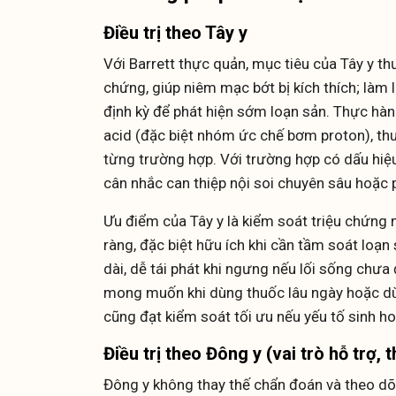
Điều trị theo Tây y
Với Barrett thực quản, mục tiêu của Tây y t
chứng, giúp niêm mạc bớt bị kích thích; làm
định kỳ để phát hiện sớm loạn sản. Thực hà
acid (đặc biệt nhóm ức chế bơm proton), thu
từng trường hợp. Với trường hợp có dấu hiệu
cân nhắc can thiệp nội soi chuyên sâu hoặc 
Ưu điểm của Tây y là kiểm soát triệu chứng 
ràng, đặc biệt hữu ích khi cần tầm soát loạ
dài, dễ tái phát khi ngưng nếu lối sống chư
mong muốn khi dùng thuốc lâu ngày hoặc dù
cũng đạt kiểm soát tối ưu nếu yếu tố sinh ho
Điều trị theo Đông y (vai trò hỗ trợ, 
Đông y không thay thế chẩn đoán và theo dõi