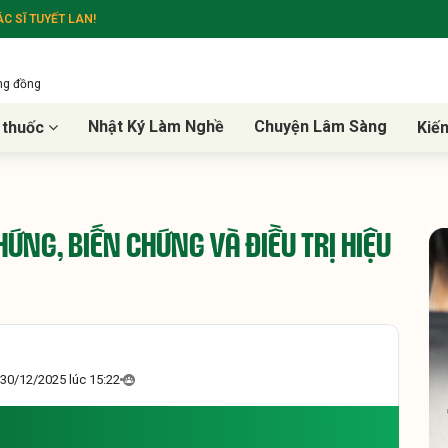
C SĨ TUYẾT LAN!
ộng đồng
Nhật Ký Làm Nghề
Chuyện Lâm Sàng
 thuốc
Kiế
ỨNG, BIẾN CHỨNG VÀ ĐIỀU TRỊ HIỆU
30/12/2025 lúc 15:22