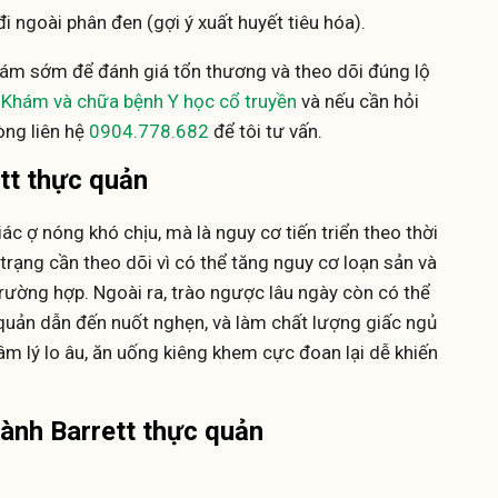
i ngoài phân đen (gợi ý xuất huyết tiêu hóa).
hám sớm để đánh giá tổn thương và theo dõi đúng lộ
i
Khám và chữa bệnh Y học cổ truyền
và nếu cần hỏi
lòng liên hệ
0904.778.682
để tôi tư vấn.
ett thực quản
ác ợ nóng khó chịu, mà là nguy cơ tiến triển theo thời
 trạng cần theo dõi vì có thể tăng nguy cơ loạn sản và
rường hợp. Ngoài ra, trào ngược lâu ngày còn có thể
 quản dẫn đến nuốt nghẹn, và làm chất lượng giấc ngủ
âm lý lo âu, ăn uống kiêng khem cực đoan lại dễ khiến
ành Barrett thực quản