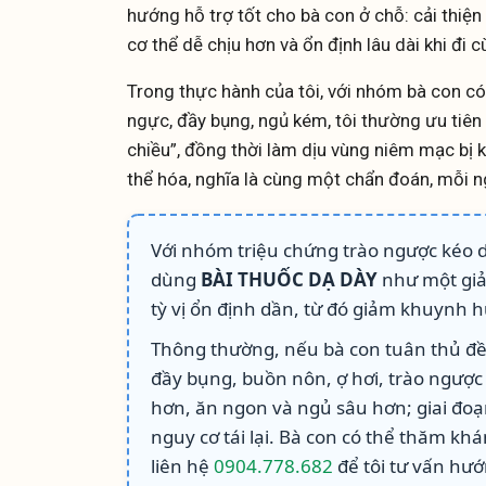
hướng hỗ trợ tốt cho bà con ở chỗ: cải thiện 
cơ thể dễ chịu hơn và ổn định lâu dài khi đi 
Trong thực hành của tôi, với nhóm bà con c
ngực, đầy bụng, ngủ kém, tôi thường ưu tiên 
chiều”, đồng thời làm dịu vùng niêm mạc bị k
thể hóa, nghĩa là cùng một chẩn đoán, mỗi 
Với nhóm triệu chứng trào ngược kéo d
dùng
BÀI THUỐC DẠ DÀY
như một giải
tỳ vị ổn định dần, từ đó giảm khuynh h
Thông thường, nếu bà con tuân thủ đều
đầy bụng, buồn nôn, ợ hơi, trào ngược 
hơn, ăn ngon và ngủ sâu hơn; giai đoạ
nguy cơ tái lại. Bà con có thể thăm kh
liên hệ
0904.778.682
để tôi tư vấn hướ