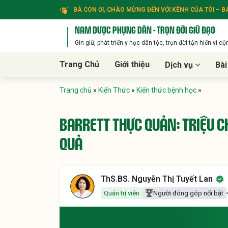
BÀ CON ƠI, CHÀO MỪNG ĐẾN VỚI KÊNH CỦA TÔI – BÁ
NAM DƯỢC PHỤNG DÂN - TRỌN ĐỜI GIỮ ĐẠO
Gìn giữ, phát triển y học dân tộc, trọn đời tận hiến vì c
Trang Chủ
Giới thiệu
Dịch vụ
Bài
Trang chủ
»
Kiến Thức
»
Kiến thức bệnh học
»
BARRETT THỰC QUẢN: TRIỆU CH
QUẢ
ThS.BS. Nguyễn Thị Tuyết Lan
Quản trị viên
Người đóng góp nổi bật