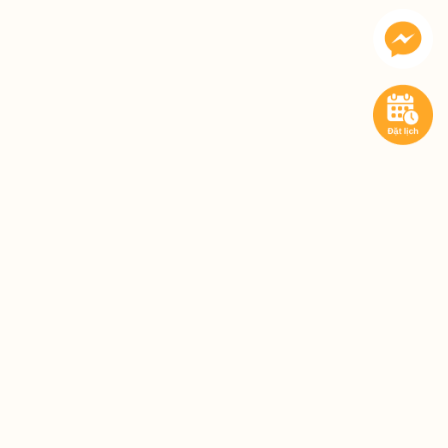
Dạo này tôi bị đau dọc cột sống từ cổ
xuống thắt lưng, nhất là khi ngồi lâu
hoặc buổi tối, không biết nguyên nhân
do đâu và có cách nào cải thiện không
ạ?
Tình trạng này thường do khí huyết
kém lưu thông, cơ xương bị căng cứng
hoặc thoái hóa nhẹ, bà con nên ngâm
chân, chườm ấm và vận động nhẹ
nhàng để cải thiện dần.
Tôi bận tối không ngâm chân được
sớm, toàn phải 10h hơn mới rảnh, vậy
ngâm chân muộn rồi xoa bóp trước khi
ngủ có còn hiệu quả không?
Bà con hoàn toàn có thể ngâm chân
lúc 10h tối, miễn là trước khi ngủ và cơ
thể còn thư giãn thì vẫn giúp ngủ ngon,