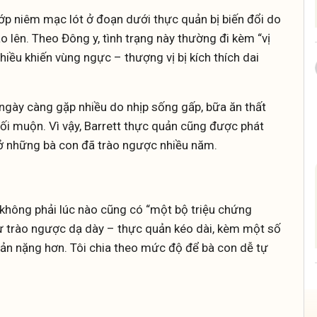
lớp niêm mạc lót ở đoạn dưới thực quản bị biến đổi do
rào lên. Theo Đông y, tình trạng này thường đi kèm “vị
chiều khiến vùng ngực – thượng vị bị kích thích dai
ngày càng gặp nhiều do nhịp sống gấp, bữa ăn thất
tối muộn. Vì vậy, Barrett thực quản cũng được phát
à ở những bà con đã trào ngược nhiều năm.
n không phải lúc nào cũng có “một bộ triệu chứng
 từ trào ngược dạ dày – thực quản kéo dài, kèm một số
ản nặng hơn. Tôi chia theo mức độ để bà con dễ tự