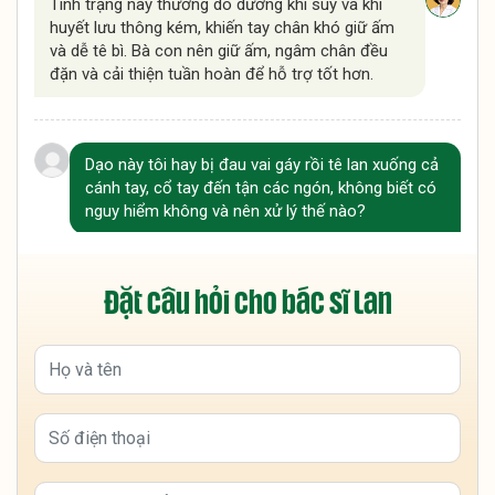
Tình trạng này thường do dương khí suy và khí
huyết lưu thông kém, khiến tay chân khó giữ ấm
và dễ tê bì. Bà con nên giữ ấm, ngâm chân đều
đặn và cải thiện tuần hoàn để hỗ trợ tốt hơn.
Dạo này tôi hay bị đau vai gáy rồi tê lan xuống cả
cánh tay, cổ tay đến tận các ngón, không biết có
nguy hiểm không và nên xử lý thế nào?
Tình trạng này thường do chèn ép dây thần kinh
vùng cổ vai gáy và khí huyết lưu thông kém, bà
Đặt câu hỏi cho bác sĩ Lan
con nên kết hợp vận động, giữ ấm và ngâm chân
để hỗ trợ cải thiện. Nếu tê kéo dài hoặc tăng
nặng, nên đi thăm khám sớm để kiểm tra chính
xác nguyên nhân.
Dạo gần đây tôi hay bị tê bì hai bàn tay vào ban
đêm, có lúc tê đến mất cảm giác, không biết có