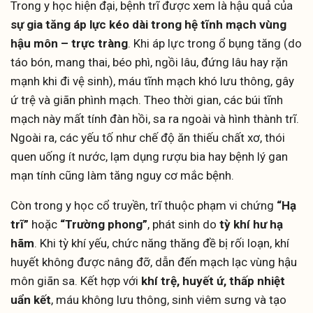
Trong y học hiện đại, bệnh trĩ được xem là hậu quả của
sự gia tăng áp lực kéo dài trong hệ tĩnh mạch vùng
hậu môn – trực tràng
. Khi áp lực trong ổ bụng tăng (do
táo bón, mang thai, béo phì, ngồi lâu, đứng lâu hay rặn
mạnh khi đi vệ sinh), máu tĩnh mạch khó lưu thông, gây
ứ trệ và giãn phình mạch. Theo thời gian, các búi tĩnh
mạch này mất tính đàn hồi, sa ra ngoài và hình thành trĩ.
Ngoài ra, các yếu tố như chế độ ăn thiếu chất xơ, thói
quen uống ít nước, lạm dụng rượu bia hay bệnh lý gan
mạn tính cũng làm tăng nguy cơ mắc bệnh.
Còn trong y học cổ truyền, trĩ thuộc phạm vi chứng
“Hạ
trĩ”
hoặc
“Trường phong”
, phát sinh do
tỳ khí hư hạ
hãm
. Khi tỳ khí yếu, chức năng thăng đề bị rối loạn, khí
huyết không được nâng đỡ, dẫn đến mạch lạc vùng hậu
môn giãn sa. Kết hợp với
khí trệ, huyết ứ, thấp nhiệt
uẩn kết
, máu không lưu thông, sinh viêm sưng và tạo