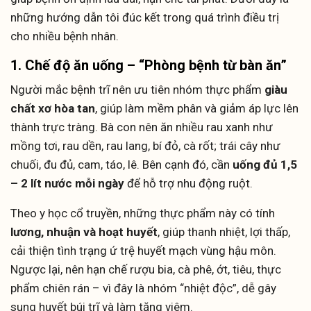
những hướng dẫn tôi đúc kết trong quá trình điều trị
cho nhiều bệnh nhân.
1. Chế độ ăn uống – “Phòng bệnh từ bàn ăn”
Người mắc bệnh trĩ nên ưu tiên nhóm thực phẩm
giàu
chất xơ hòa tan
, giúp làm mềm phân và giảm áp lực lên
thành trực tràng. Bà con nên ăn nhiều rau xanh như
mồng tơi, rau dền, rau lang, bí đỏ, cà rốt; trái cây như
chuối, đu đủ, cam, táo, lê. Bên cạnh đó, cần
uống đủ 1,5
– 2 lít nước mỗi ngày
để hỗ trợ nhu động ruột.
Theo y học cổ truyền, những thực phẩm này có tính
lương, nhuận và hoạt huyết
, giúp thanh nhiệt, lợi thấp,
cải thiện tình trạng ứ trệ huyết mạch vùng hậu môn.
Ngược lại, nên hạn chế rượu bia, cà phê, ớt, tiêu, thực
phẩm chiên rán – vì đây là nhóm “nhiệt độc”, dễ gây
sung huyết búi trĩ và làm tăng viêm.