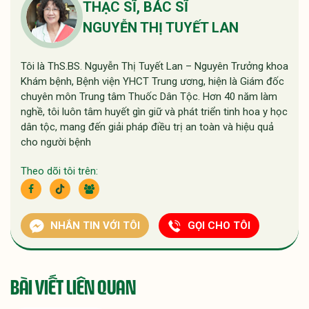
THẠC SĨ, BÁC SĨ
NGUYỄN THỊ TUYẾT LAN
Tôi là ThS.BS. Nguyễn Thị Tuyết Lan – Nguyên Trưởng khoa
Khám bệnh, Bệnh viện YHCT Trung ương, hiện là Giám đốc
chuyên môn Trung tâm Thuốc Dân Tộc. Hơn 40 năm làm
nghề, tôi luôn tâm huyết gìn giữ và phát triển tinh hoa y học
dân tộc, mang đến giải pháp điều trị an toàn và hiệu quả
cho người bệnh
Theo dõi tôi trên:
NHẮN TIN VỚI TÔI
GỌI CHO TÔI
BÀI VIẾT LIÊN QUAN