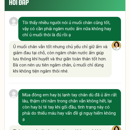
HỎI ĐÁP
Tôi thấy nhiều người nói ủ muối chân cũng tốt,
vậy có cần phải ngâm nước ấm nữa không hay
chỉ ủ muối thôi là đủ rồi ạ
Ủ muối chân vẫn tốt nhưng chủ yếu chỉ giữ ấm và
giảm đau tại chỗ, còn ngâm chân nước ấm giúp
lưu thông khí huyết và thư giãn toàn thân tốt hơn.
Bà con nên ưu tiên ngâm chân, ủ muối chỉ dùng
khi không tiện ngâm thôi nhé.
Mùa đông em hay bị lạnh tay chân dù đã ủ ấm rất
lâu, thậm chí nằm trong chăn vẫn không hết, lại
còn hay bị tê tay khi gối đầu, tình trạng này có
phải do thiếu máu hay vấn đề gì nguy hiểm không
ạ