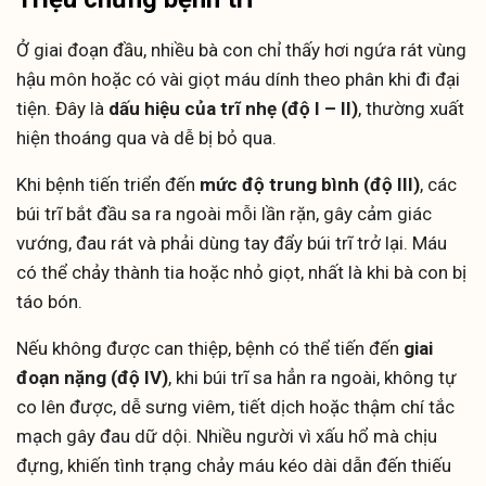
Ở giai đoạn đầu, nhiều bà con chỉ thấy hơi ngứa rát vùng
hậu môn hoặc có vài giọt máu dính theo phân khi đi đại
tiện. Đây là
dấu hiệu của trĩ nhẹ (độ I – II)
, thường xuất
hiện thoáng qua và dễ bị bỏ qua.
Khi bệnh tiến triển đến
mức độ trung bình (độ III)
, các
búi trĩ bắt đầu sa ra ngoài mỗi lần rặn, gây cảm giác
vướng, đau rát và phải dùng tay đẩy búi trĩ trở lại. Máu
có thể chảy thành tia hoặc nhỏ giọt, nhất là khi bà con bị
táo bón.
Nếu không được can thiệp, bệnh có thể tiến đến
giai
đoạn nặng (độ IV)
, khi búi trĩ sa hẳn ra ngoài, không tự
co lên được, dễ sưng viêm, tiết dịch hoặc thậm chí tắc
mạch gây đau dữ dội. Nhiều người vì xấu hổ mà chịu
đựng, khiến tình trạng chảy máu kéo dài dẫn đến thiếu