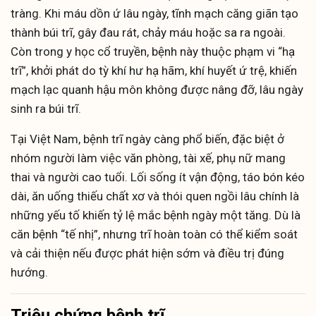
tràng. Khi máu dồn ứ lâu ngày, tĩnh mạch căng giãn tạo
thành búi trĩ, gây đau rát, chảy máu hoặc sa ra ngoài.
Còn trong y học cổ truyền, bệnh này thuộc phạm vi “hạ
trĩ”, khởi phát do tỳ khí hư hạ hãm, khí huyết ứ trệ, khiến
mạch lạc quanh hậu môn không được nâng đỡ, lâu ngày
sinh ra búi trĩ.
Tại Việt Nam, bệnh trĩ ngày càng phổ biến, đặc biệt ở
nhóm người làm việc văn phòng, tài xế, phụ nữ mang
thai và người cao tuổi. Lối sống ít vận động, táo bón kéo
dài, ăn uống thiếu chất xơ và thói quen ngồi lâu chính là
những yếu tố khiến tỷ lệ mắc bệnh ngày một tăng. Dù là
căn bệnh “tế nhị”, nhưng trĩ hoàn toàn có thể kiểm soát
và cải thiện nếu được phát hiện sớm và điều trị đúng
hướng.
Triệu chứng bệnh trĩ