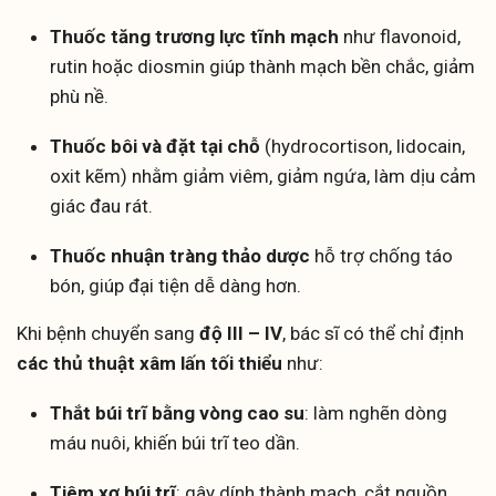
Thuốc tăng trương lực tĩnh mạch
như flavonoid,
rutin hoặc diosmin giúp thành mạch bền chắc, giảm
phù nề.
Thuốc bôi và đặt tại chỗ
(hydrocortison, lidocain,
oxit kẽm) nhằm giảm viêm, giảm ngứa, làm dịu cảm
giác đau rát.
Thuốc nhuận tràng thảo dược
hỗ trợ chống táo
bón, giúp đại tiện dễ dàng hơn.
Khi bệnh chuyển sang
độ III – IV
, bác sĩ có thể chỉ định
các thủ thuật xâm lấn tối thiểu
như:
Thắt búi trĩ bằng vòng cao su
: làm nghẽn dòng
máu nuôi, khiến búi trĩ teo dần.
Tiêm xơ búi trĩ
: gây dính thành mạch, cắt nguồn