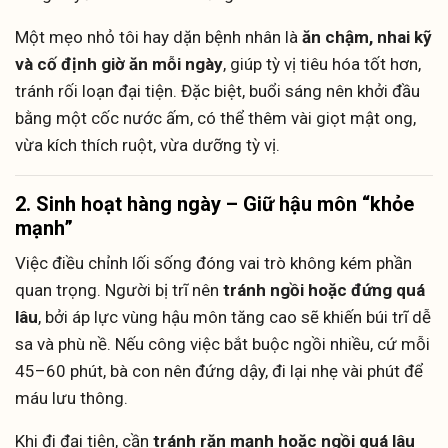
Một mẹo nhỏ tôi hay dặn bệnh nhân là
ăn chậm, nhai kỹ
và cố định giờ ăn mỗi ngày
, giúp tỳ vị tiêu hóa tốt hơn,
tránh rối loạn đại tiện. Đặc biệt, buổi sáng nên khởi đầu
bằng một cốc nước ấm, có thể thêm vài giọt mật ong,
vừa kích thích ruột, vừa dưỡng tỳ vị.
2. Sinh hoạt hàng ngày – Giữ hậu môn “khỏe
mạnh”
Việc điều chỉnh lối sống đóng vai trò không kém phần
quan trọng. Người bị trĩ nên
tránh ngồi hoặc đứng quá
lâu
, bởi áp lực vùng hậu môn tăng cao sẽ khiến búi trĩ dễ
sa và phù nề. Nếu công việc bắt buộc ngồi nhiều, cứ mỗi
45–60 phút, bà con nên đứng dậy, đi lại nhẹ vài phút để
máu lưu thông.
Khi đi đại tiện, cần
tránh rặn mạnh hoặc ngồi quá lâu