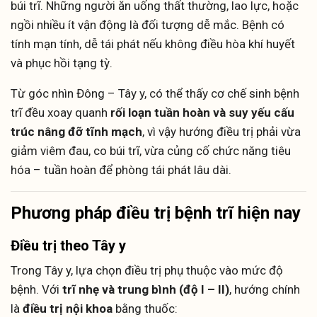
búi trĩ. Những người ăn uống thất thường, lao lực, hoặc
ngồi nhiều ít vận động là đối tượng dễ mắc. Bệnh có
tính mạn tính, dễ tái phát nếu không điều hòa khí huyết
và phục hồi tạng tỳ.
Từ góc nhìn Đông – Tây y, có thể thấy cơ chế sinh bệnh
trĩ đều xoay quanh
rối loạn tuần hoàn và suy yếu cấu
trúc nâng đỡ tĩnh mạch
, vì vậy hướng điều trị phải vừa
giảm viêm đau, co búi trĩ, vừa củng cố chức năng tiêu
hóa – tuần hoàn để phòng tái phát lâu dài.
Phương pháp điều trị bệnh trĩ hiện nay
Điều trị theo Tây y
Trong Tây y, lựa chọn điều trị phụ thuộc vào mức độ
bệnh. Với
trĩ nhẹ và trung bình (độ I – II)
, hướng chính
là
điều trị nội khoa
bằng thuốc: