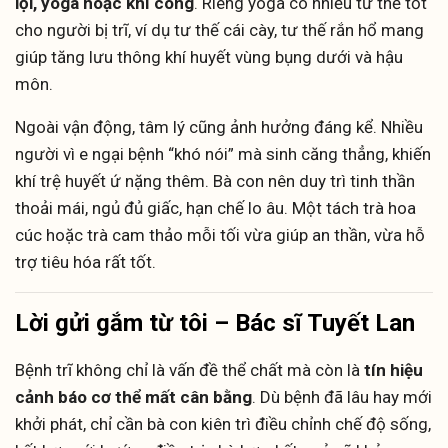
lội, yoga hoặc khí công
. Riêng yoga có nhiều tư thế tốt
cho người bị trĩ, ví dụ tư thế cái cày, tư thế rắn hổ mang
giúp tăng lưu thông khí huyết vùng bụng dưới và hậu
môn.
Ngoài vận động, tâm lý cũng ảnh hưởng đáng kể. Nhiều
người vì e ngại bệnh “khó nói” mà sinh căng thẳng, khiến
khí trệ huyết ứ nặng thêm. Bà con nên duy trì tinh thần
thoải mái, ngủ đủ giấc, hạn chế lo âu. Một tách trà hoa
cúc hoặc trà cam thảo mỗi tối vừa giúp an thần, vừa hỗ
trợ tiêu hóa rất tốt.
Lời gửi gắm từ tôi – Bác sĩ Tuyết Lan
Bệnh trĩ không chỉ là vấn đề thể chất mà còn là
tín hiệu
cảnh báo cơ thể mất cân bằng
. Dù bệnh đã lâu hay mới
khởi phát, chỉ cần bà con kiên trì điều chỉnh chế độ sống,