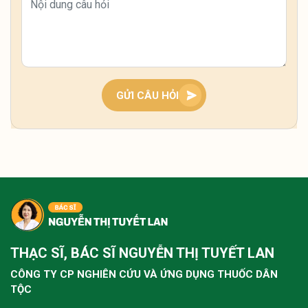
phải do thiếu máu hay bệnh gì nguy hiểm không
vậy?
Tình trạng tê bì hai bàn tay ban đêm thường liên
quan đến khí huyết lưu thông kém hoặc chèn ép
dây thần kinh, bà con nên giữ ấm, xoa bóp nhẹ và
theo dõi thêm. Nếu kéo dài, nên thăm khám sớm
GỬI CÂU HỎI
để xác định nguyên nhân và điều chỉnh kịp thời.
Tôi bị tê buốt tay kéo dài nhiều năm, lúc nặng lúc
nhẹ, nhất là ban đêm rất khó chịu thì có cách nào
cải thiện không ạ?
Tình trạng tê buốt tay lâu năm thường do khí
huyết kém lưu thông hoặc chèn ép thần kinh, bà
THẠC SĨ, BÁC SĨ NGUYỄN THỊ TUYẾT LAN
con nên kết hợp giữ ấm, vận động nhẹ và dưỡng
sinh như ngâm chân để cải thiện từ gốc. Nếu kéo
CÔNG TY CP NGHIÊN CỨU VÀ ỨNG DỤNG THUỐC DÂN
dài không giảm, nên thăm khám sớm để xử lý
TỘC
đúng nguyên nhân.