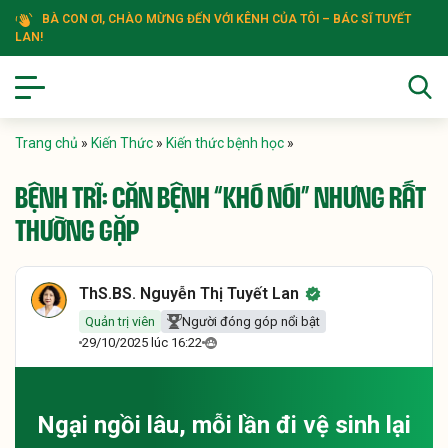
BÀ CON ƠI, CHÀO MỪNG ĐẾN VỚI KÊNH CỦA TÔI – BÁC SĨ TUYẾT
LAN!
Trang chủ
»
Kiến Thức
»
Kiến thức bệnh học
»
BỆNH TRĨ: CĂN BỆNH “KHÓ NÓI” NHƯNG RẤT
THƯỜNG GẶP
ThS.BS. Nguyễn Thị Tuyết Lan
Quản trị viên
Người đóng góp nổi bật
29/10/2025 lúc 16:22
Ngại ngồi lâu, mỗi lần đi vệ sinh lại