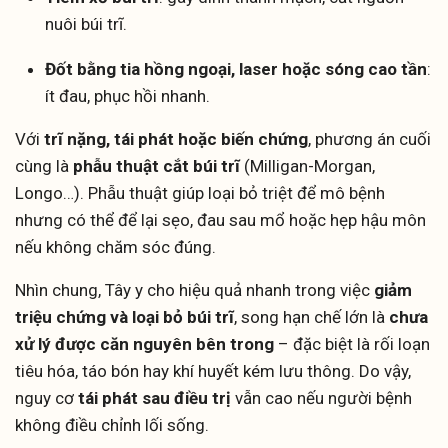
nuôi búi trĩ.
Đốt bằng tia hồng ngoại, laser hoặc sóng cao tần
:
ít đau, phục hồi nhanh.
Với
trĩ nặng, tái phát hoặc biến chứng
, phương án cuối
cùng là
phẫu thuật cắt búi trĩ
(Milligan-Morgan,
Longo…). Phẫu thuật giúp loại bỏ triệt để mô bệnh
nhưng có thể để lại sẹo, đau sau mổ hoặc hẹp hậu môn
nếu không chăm sóc đúng.
Nhìn chung, Tây y cho hiệu quả nhanh trong việc
giảm
triệu chứng và loại bỏ búi trĩ
, song hạn chế lớn là
chưa
xử lý được căn nguyên bên trong
– đặc biệt là rối loạn
tiêu hóa, táo bón hay khí huyết kém lưu thông. Do vậy,
nguy cơ
tái phát sau điều trị
vẫn cao nếu người bệnh
không điều chỉnh lối sống.