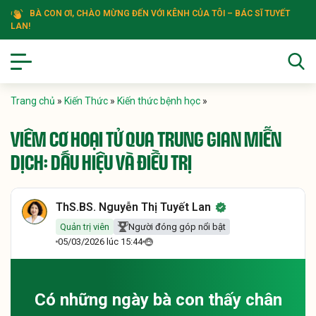
BÀ CON ƠI, CHÀO MỪNG ĐẾN VỚI KÊNH CỦA TÔI – BÁC SĨ TUYẾT
LAN!
Trang chủ
»
Kiến Thức
»
Kiến thức bệnh học
»
VIÊM CƠ HOẠI TỬ QUA TRUNG GIAN MIỄN
DỊCH: DẤU HIỆU VÀ ĐIỀU TRỊ
ThS.BS. Nguyễn Thị Tuyết Lan
Quản trị viên
Người đóng góp nổi bật
05/03/2026 lúc 15:44
Có những ngày bà con thấy chân