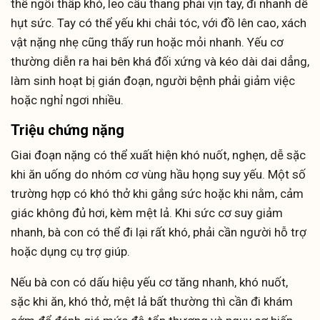
thế ngồi thấp khó, leo cầu thang phải vịn tay, đi nhanh dễ
hụt sức. Tay có thể yếu khi chải tóc, với đồ lên cao, xách
vật nặng nhẹ cũng thấy run hoặc mỏi nhanh. Yếu cơ
thường diễn ra hai bên khá đối xứng và kéo dài dai dẳng,
làm sinh hoạt bị gián đoạn, người bệnh phải giảm việc
hoặc nghỉ ngơi nhiều.
Triệu chứng nặng
Giai đoạn nặng có thể xuất hiện khó nuốt, nghẹn, dễ sặc
khi ăn uống do nhóm cơ vùng hầu họng suy yếu. Một số
trường hợp có khó thở khi gắng sức hoặc khi nằm, cảm
giác không đủ hơi, kèm mệt lả. Khi sức cơ suy giảm
nhanh, bà con có thể đi lại rất khó, phải cần người hỗ trợ
hoặc dụng cụ trợ giúp.
Nếu bà con có dấu hiệu yếu cơ tăng nhanh, khó nuốt,
sặc khi ăn, khó thở, mệt lả bất thường thì cần đi khám