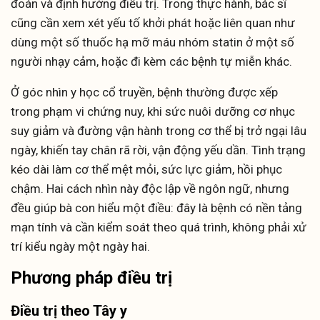
đoán và định hướng điều trị. Trong thực hành, bác sĩ
cũng cần xem xét yếu tố khởi phát hoặc liên quan như
dùng một số thuốc hạ mỡ máu nhóm statin ở một số
người nhạy cảm, hoặc đi kèm các bệnh tự miễn khác.
Ở góc nhìn y học cổ truyền, bệnh thường được xếp
trong phạm vi chứng nuy, khi sức nuôi dưỡng cơ nhục
suy giảm và đường vận hành trong cơ thể bị trở ngại lâu
ngày, khiến tay chân rã rời, vận động yếu dần. Tình trạng
kéo dài làm cơ thể mệt mỏi, sức lực giảm, hồi phục
chậm. Hai cách nhìn này độc lập về ngôn ngữ, nhưng
đều giúp bà con hiểu một điều: đây là bệnh có nền tảng
mạn tính và cần kiểm soát theo quá trình, không phải xử
trí kiểu ngày một ngày hai.
Phương pháp điều trị
Điều trị theo Tây y