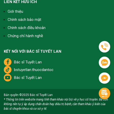
LIÊN KẾT HỮU ÍCH
Giới thiệu
Tôi bận tối không ngâm chân được sớm, toàn
Chính sách bảo mật
phải 10h hơn mới rảnh, vậy ngâm chân muộn rồi
Chính sách điều khoản
xoa bóp trước khi ngủ có còn hiệu quả không?
Chứng chỉ hành nghề
Bà con hoàn toàn có thể ngâm chân lúc 10h tối,
miễn là trước khi ngủ và cơ thể còn thư giãn thì
vẫn giúp ngủ ngon, lưu thông khí huyết tốt. Sau
KẾT NỐI VỚI BÁC SĨ TUYẾT LAN
đó xoa bóp nhẹ thêm vài phút càng giúp cơ thể
dễ chịu và nghỉ ngơi sâu hơn.
Bác sĩ Tuyết Lan
bstuyetlan.thuocdantoc
Bác sĩ Tuyết Lan
Nghe nói ngâm chân với xông hơi đều tốt mà tôi
không biết nên chọn cách nào cho phù hợp, bác
sĩ giải thích giúp tôi với ạ?
Bản quyền ©2025
Bác sĩ Tuyết Lan
* Thông tin trên website mang tính tham khảo nội bộ về y học cổ truyền. Bà con
Tôi thường khuyên bà con, nếu để dưỡng sinh lâu
không nên tự ý áp dụng chẩn đoán hay điều trị bệnh, cần tham khảo ý kiến của
dài và ngủ ngon thì nên ngâm chân mỗi tối, còn
bác sĩ chuyên khoa và cơ sở y tế.
xông hơi phù hợp khi cần giải cảm, làm nhẹ người