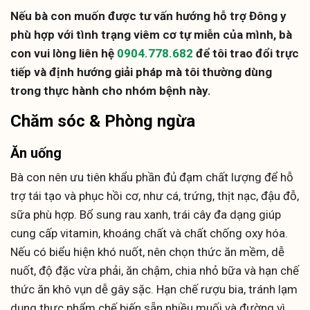
Nếu bà con muốn được tư vấn hướng hỗ trợ Đông y
phù hợp với tình trạng viêm cơ tự miễn của mình, bà
con vui lòng liên hệ
0904.778.682
để tôi trao đổi trực
tiếp và định hướng giải pháp mà tôi thường dùng
trong thực hành cho nhóm bệnh này.
Chăm sóc & Phòng ngừa
Ăn uống
Bà con nên ưu tiên khẩu phần đủ đạm chất lượng để hỗ
trợ tái tạo và phục hồi cơ, như cá, trứng, thịt nạc, đậu đỗ,
sữa phù hợp. Bổ sung rau xanh, trái cây đa dạng giúp
cung cấp vitamin, khoáng chất và chất chống oxy hóa.
Nếu có biểu hiện khó nuốt, nên chọn thức ăn mềm, dễ
nuốt, độ đặc vừa phải, ăn chậm, chia nhỏ bữa và hạn chế
thức ăn khô vụn dễ gây sặc. Hạn chế rượu bia, tránh lạm
dụng thực phẩm chế biến sẵn nhiều muối và đường vì