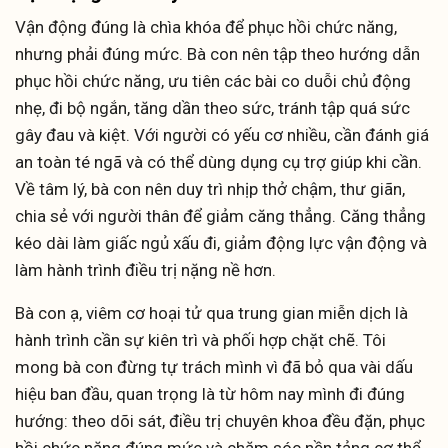
Vận động đúng là chìa khóa để phục hồi chức năng,
nhưng phải đúng mức. Bà con nên tập theo hướng dẫn
phục hồi chức năng, ưu tiên các bài co duỗi chủ động
nhẹ, đi bộ ngắn, tăng dần theo sức, tránh tập quá sức
gây đau và kiệt. Với người có yếu cơ nhiều, cần đánh giá
an toàn té ngã và có thể dùng dụng cụ trợ giúp khi cần.
Về tâm lý, bà con nên duy trì nhịp thở chậm, thư giãn,
chia sẻ với người thân để giảm căng thẳng. Căng thẳng
kéo dài làm giấc ngủ xấu đi, giảm động lực vận động và
làm hành trình điều trị nặng nề hơn.
Bà con ạ, viêm cơ hoại tử qua trung gian miễn dịch là
hành trình cần sự kiên trì và phối hợp chặt chẽ. Tôi
mong bà con đừng tự trách mình vì đã bỏ qua vài dấu
hiệu ban đầu, quan trọng là từ hôm nay mình đi đúng
hướng: theo dõi sát, điều trị chuyên khoa đều đặn, phục