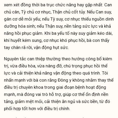
xem xét đồng thời ba trục chức năng hay gặp nhất: Can
chủ cân, Tỳ chủ cơ nhục, Thận chủ cốt tủy. Nếu Can suy,
gân cơ dễ mỏi yếu; nếu Tỳ suy, cơ nhục thiếu nguồn dinh
dưỡng hóa sinh; nếu Thận suy, nền tảng sức lực và khả
năng hồi phục giảm. Khi ba yếu tố này suy giảm kéo dài,
khí huyết kém sung, cơ nhục khó phục hồi, bà con thấy
tay chân rã rời, vận động hụt sức.
Nguyên tắc can thiệp thường theo hướng công bổ kiêm
trị, vừa điều hòa, vừa nâng đỡ, chú trọng phục hồi thể
lực và cải thiện khả năng vận động theo quá trình. Tôi
nhấn mạnh với bà con rằng Đông y không nhằm thay thế
điều trị chuyên khoa trong giai đoạn bệnh hoạt động
mạnh, mà đóng vai trò hỗ trợ, giúp cơ thể ổn định nền
tảng, giảm mệt mỏi, cải thiện ăn ngủ và sức bền, từ đó
phối hợp tốt hơn với điều trị chính.