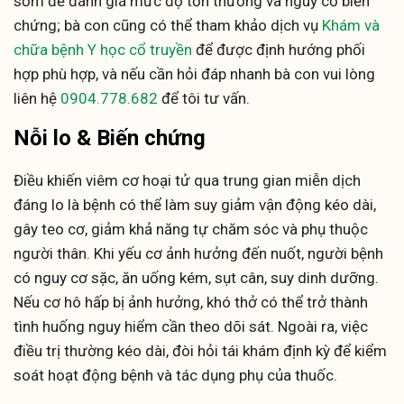
sớm để đánh giá mức độ tổn thương và nguy cơ biến
chứng; bà con cũng có thể tham khảo dịch vụ
Khám và
chữa bệnh Y học cổ truyền
để được định hướng phối
hợp phù hợp, và nếu cần hỏi đáp nhanh bà con vui lòng
liên hệ
0904.778.682
để tôi tư vấn.
Nỗi lo & Biến chứng
Điều khiến viêm cơ hoại tử qua trung gian miễn dịch
đáng lo là bệnh có thể làm suy giảm vận động kéo dài,
gây teo cơ, giảm khả năng tự chăm sóc và phụ thuộc
người thân. Khi yếu cơ ảnh hưởng đến nuốt, người bệnh
có nguy cơ sặc, ăn uống kém, sụt cân, suy dinh dưỡng.
Nếu cơ hô hấp bị ảnh hưởng, khó thở có thể trở thành
tình huống nguy hiểm cần theo dõi sát. Ngoài ra, việc
điều trị thường kéo dài, đòi hỏi tái khám định kỳ để kiểm
soát hoạt động bệnh và tác dụng phụ của thuốc.