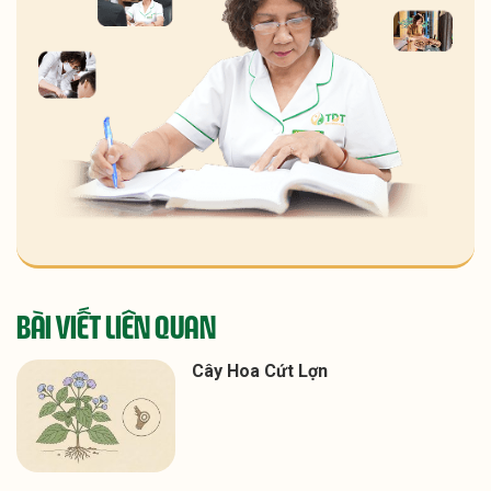
BÀI VIẾT LIÊN QUAN
Cây Hoa Cứt Lợn