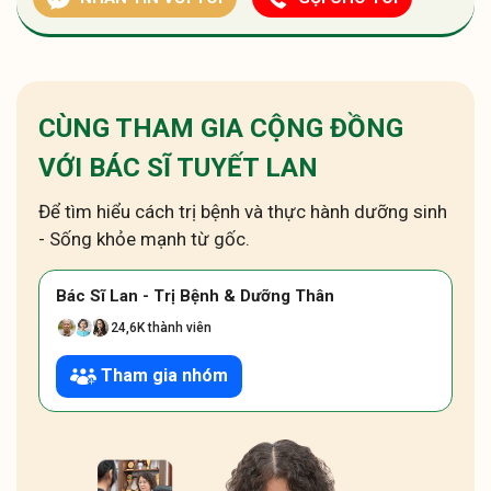
CÙNG THAM GIA CỘNG ĐỒNG
VỚI BÁC SĨ TUYẾT LAN
Để tìm hiểu cách trị bệnh và thực hành dưỡng sinh
- Sống khỏe mạnh từ gốc.
Bác Sĩ Lan - Trị Bệnh & Dưỡng Thân
24,6K thành viên
Tham gia nhóm