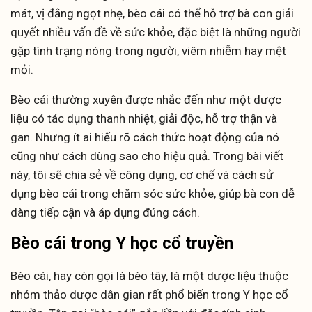
mát, vị đắng ngọt nhẹ, bèo cái có thể hỗ trợ bà con giải
quyết nhiều vấn đề về sức khỏe, đặc biệt là những người
gặp tình trạng nóng trong người, viêm nhiễm hay mệt
mỏi.
Bèo cái thường xuyên được nhắc đến như một dược
liệu có tác dụng thanh nhiệt, giải độc, hỗ trợ thận và
gan. Nhưng ít ai hiểu rõ cách thức hoạt động của nó
cũng như cách dùng sao cho hiệu quả. Trong bài viết
này, tôi sẽ chia sẻ về công dụng, cơ chế và cách sử
dụng bèo cái trong chăm sóc sức khỏe, giúp bà con dễ
dàng tiếp cận và áp dụng đúng cách.
Bèo cái trong Y học cổ truyền
Bèo cái, hay còn gọi là bèo tây, là một dược liệu thuộc
nhóm thảo dược dân gian rất phổ biến trong Y học cổ