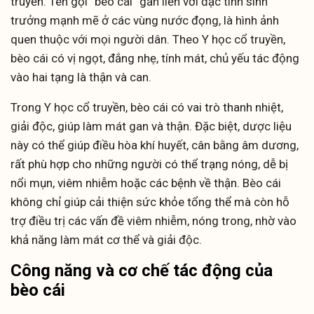
truyền. Tên gọi “bèo cái” gắn liền với đặc tính sinh
trưởng mạnh mẽ ở các vùng nước đọng, là hình ảnh
quen thuộc với mọi người dân. Theo Y học cổ truyền,
bèo cái có vị ngọt, đắng nhẹ, tính mát, chủ yếu tác động
vào hai tạng là thận và can.
Trong Y học cổ truyền, bèo cái có vai trò thanh nhiệt,
giải độc, giúp làm mát gan và thận. Đặc biệt, dược liệu
này có thể giúp điều hòa khí huyết, cân bằng âm dương,
rất phù hợp cho những người có thể trạng nóng, dễ bị
nổi mụn, viêm nhiễm hoặc các bệnh về thận. Bèo cái
không chỉ giúp cải thiện sức khỏe tổng thể mà còn hỗ
trợ điều trị các vấn đề viêm nhiễm, nóng trong, nhờ vào
khả năng làm mát cơ thể và giải độc.
Công năng và cơ chế tác động của
bèo cái