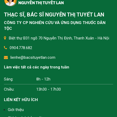
THẠC SĨ, BÁC SĨ NGUYỄN THỊ TUYẾT LAN
CÔNG TY CP NGHIÊN CỨU VÀ ỨNG DỤNG THUỐC DÂN
TỘC
Biệt thự B31 ngõ 70 Nguyễn Thị Định, Thanh Xuân - Hà Nội
0904.778.682
lienhe@bacsituyetlan.com
Làm việc tất cả các ngày trong tuần
Sáng:
8h - 12h
Chiều:
13h30 - 17h30
LIÊN KẾT HỮU ÍCH
Giới thiệu