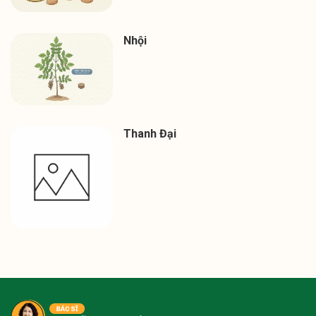
Nhội
Thanh Đại