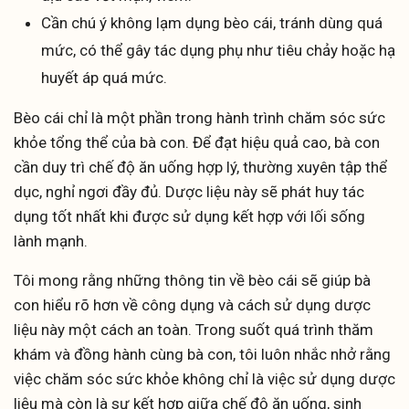
Cần chú ý không lạm dụng bèo cái, tránh dùng quá
mức, có thể gây tác dụng phụ như tiêu chảy hoặc hạ
huyết áp quá mức.
Bèo cái chỉ là một phần trong hành trình chăm sóc sức
khỏe tổng thể của bà con. Để đạt hiệu quả cao, bà con
cần duy trì chế độ ăn uống hợp lý, thường xuyên tập thể
dục, nghỉ ngơi đầy đủ. Dược liệu này sẽ phát huy tác
dụng tốt nhất khi được sử dụng kết hợp với lối sống
lành mạnh.
Tôi mong rằng những thông tin về bèo cái sẽ giúp bà
con hiểu rõ hơn về công dụng và cách sử dụng dược
liệu này một cách an toàn. Trong suốt quá trình thăm
khám và đồng hành cùng bà con, tôi luôn nhắc nhở rằng
việc chăm sóc sức khỏe không chỉ là việc sử dụng dược
liệu mà còn là sự kết hợp giữa chế độ ăn uống, sinh