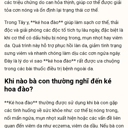
các triệu chứng do can hỏa thịnh, giúp cơ thể được giải
tỏa cơn nóng và ổn định lại trạng thái cơ thể.
Trong Tây y, **ké hoa đào** giúp làm sạch cơ thể, thải
độc và giải phóng các độc tố tích tụ lâu ngày, đặc biệt là
khi cơ thể có dấu hiệu bị nóng trong, mụn nhọt hay viêm
da. Quá trình này hỗ trợ phục hồi làn da, giảm tình trạng
sưng viêm và nhanh chóng làm dịu các cơn ngứa ngáy.
Đây là lý do vì sao **ké hoa đào** rất được ưa chuộng
trong các bài thuốc điều trị bệnh ngoài da.
Khi nào bà con thường nghĩ đến ké
hoa đào?
**Ké hoa đào** thường được sử dụng khi bà con gặp
các tình huống về sức khỏe như: cơ thể bị nóng trong,
nổi mẩn ngứa, mụn nhọt xuất hiện hoặc các vấn đề liên
quan đến viêm da như eczema, viêm da dầu. Nếu bà con