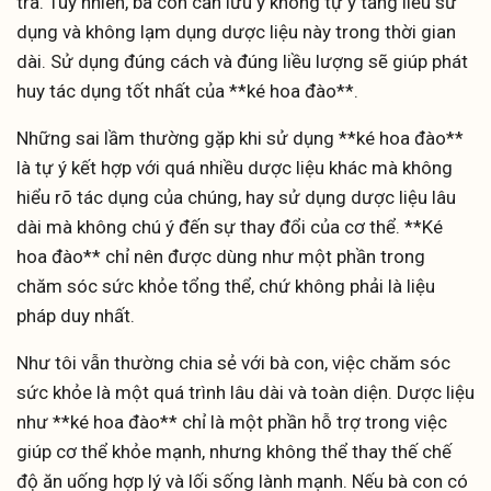
trà. Tuy nhiên, bà con cần lưu ý không tự ý tăng liều sử
dụng và không lạm dụng dược liệu này trong thời gian
dài. Sử dụng đúng cách và đúng liều lượng sẽ giúp phát
huy tác dụng tốt nhất của **ké hoa đào**.
Những sai lầm thường gặp khi sử dụng **ké hoa đào**
là tự ý kết hợp với quá nhiều dược liệu khác mà không
hiểu rõ tác dụng của chúng, hay sử dụng dược liệu lâu
dài mà không chú ý đến sự thay đổi của cơ thể. **Ké
hoa đào** chỉ nên được dùng như một phần trong
chăm sóc sức khỏe tổng thể, chứ không phải là liệu
pháp duy nhất.
Như tôi vẫn thường chia sẻ với bà con, việc chăm sóc
sức khỏe là một quá trình lâu dài và toàn diện. Dược liệu
như **ké hoa đào** chỉ là một phần hỗ trợ trong việc
giúp cơ thể khỏe mạnh, nhưng không thể thay thế chế
độ ăn uống hợp lý và lối sống lành mạnh. Nếu bà con có