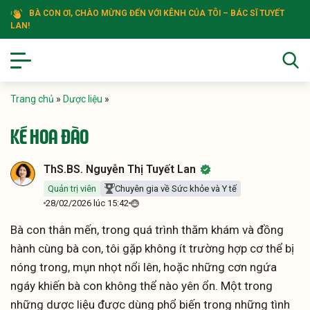
BÀ CON ƠI, CHÀO MỪNG ĐẾN VỚI KÊNH CỦA TÔI – BÁC SĨ TUYẾT
LAN!
Trang chủ
»
Dược liệu
»
KÉ HOA ĐÀO
ThS.BS. Nguyễn Thị Tuyết Lan
Quản trị viên
Chuyên gia về Sức khỏe và Y tế
28/02/2026 lúc 15:42
Bà con thân mến, trong quá trình thăm khám và đồng
hành cùng bà con, tôi gặp không ít trường hợp cơ thể bị
nóng trong, mụn nhọt nổi lên, hoặc những cơn ngứa
ngáy khiến bà con không thể nào yên ổn. Một trong
những dược liệu được dùng phổ biến trong những tình