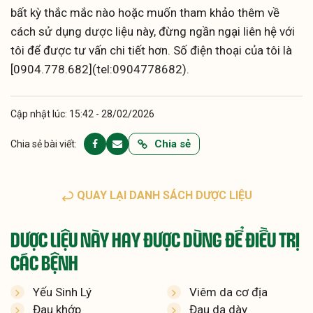
bất kỳ thắc mắc nào hoặc muốn tham khảo thêm về
cách sử dụng dược liệu này, đừng ngần ngại liên hệ với
tôi để được tư vấn chi tiết hơn. Số điện thoại của tôi là
[0904.778.682](tel:0904778682).
Cập nhật lúc: 15:42 - 28/02/2026
Chia sẻ
Chia sẻ bài viết:
QUAY LẠI DANH SÁCH DƯỢC LIỆU
DƯỢC LIỆU NÀY HAY ĐƯỢC DÙNG ĐỂ ĐIỀU TRỊ
CÁC BỆNH
Yếu Sinh Lý
Viêm da cơ địa
Đau khớp
Đau dạ dày