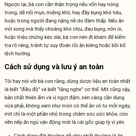
Ngược lại, bà con cần thận trọng nếu vốn hay nóng
trong, dễ nổi mụn, miệng khô, hay đầy bụng khó tiêu,
hoặc trong người đang nặng nề do đàm thấp. Nếu ăn
mít xong mà thấy choáng khó chịu, đau bụng, nôn ói,
hoặc triệu chứng kéo dài, bà con nên đi khám để kiểm
tra rõ ràng, tránh tự suy đoán rồi ăn kiêng hoặc bồi bổ
lệch hướng.
Cách sử dụng và lưu ý an toàn
Tôi hay nói với bà con rằng, dùng dược liệu an toàn nhất
là biết “điều độ” và biết “lắng nghe” cơ thể. Mít cũng vậy,
bản chất thiên ấm và vị ngọt đậm, nên càng cần dùng
vừa phải, không xem như món có thể ăn vô tư mỗi ngày;
mít chỉ là một phần nhỏ trong chăm sóc sức khỏe, còn
nền nếp ăn ngủ vận động mới là cái gốc giúp tỳ vị yên.
Cách dùng đời thường dễ chịu nhất thường là ăn