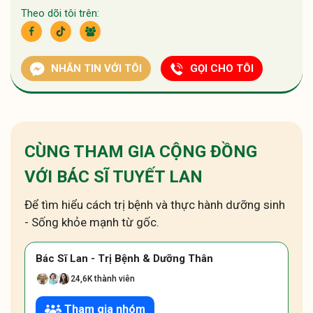
Theo dõi tôi trên:
NHẮN TIN VỚI TÔI
GỌI CHO TÔI
CÙNG THAM GIA CỘNG ĐỒNG
VỚI BÁC SĨ TUYẾT LAN
Để tìm hiểu cách trị bệnh và thực hành dưỡng sinh
- Sống khỏe mạnh từ gốc.
Bác Sĩ Lan - Trị Bệnh & Dưỡng Thân
24,6K thành viên
Tham gia nhóm