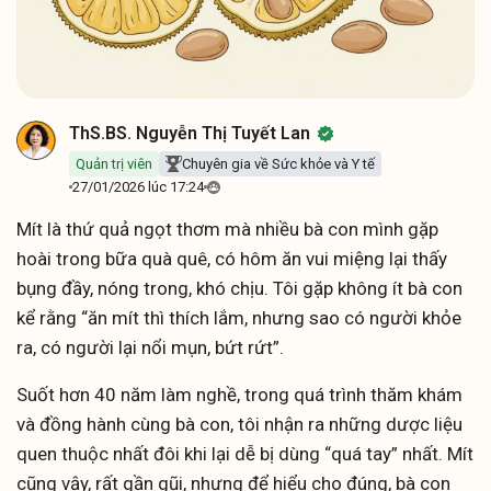
ThS.BS. Nguyễn Thị Tuyết Lan
Quản trị viên
Chuyên gia về Sức khỏe và Y tế
27/01/2026 lúc 17:24
Mít là thứ quả ngọt thơm mà nhiều bà con mình gặp
hoài trong bữa quà quê, có hôm ăn vui miệng lại thấy
bụng đầy, nóng trong, khó chịu. Tôi gặp không ít bà con
kể rằng “ăn mít thì thích lắm, nhưng sao có người khỏe
ra, có người lại nổi mụn, bứt rứt”.
Suốt hơn 40 năm làm nghề, trong quá trình thăm khám
và đồng hành cùng bà con, tôi nhận ra những dược liệu
quen thuộc nhất đôi khi lại dễ bị dùng “quá tay” nhất. Mít
cũng vậy, rất gần gũi, nhưng để hiểu cho đúng, bà con