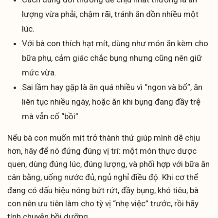
lượng vừa phải, chậm rãi, tránh ăn dồn nhiều một
lúc.
Với bà con thích hạt mít, dùng như món ăn kèm cho
bữa phụ, cảm giác chắc bụng nhưng cũng nên giữ
mức vừa.
Sai lầm hay gặp là ăn quá nhiều vì “ngon và bổ”, ăn
liên tục nhiều ngày, hoặc ăn khi bụng đang đầy trệ
mà vẫn cố “bồi”.
Nếu bà con muốn mít trở thành thứ giúp mình dễ chịu
hơn, hãy để nó đứng đúng vị trí: một món thực dược
quen, dùng đúng lúc, đúng lượng, và phối hợp với bữa ăn
cân bằng, uống nước đủ, ngủ nghỉ điều độ. Khi cơ thể
đang có dấu hiệu nóng bứt rứt, đầy bụng, khó tiêu, bà
con nên ưu tiên làm cho tỳ vị “nhẹ việc” trước, rồi hãy
tính chuyện bồi dưỡng.