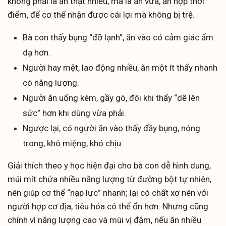
không phải là ăn thật nhiều, mà là ăn vừa, ăn hợp thời
điểm, để cơ thể nhận được cái lợi mà không bị trệ.
Bà con thấy bụng “đỡ lạnh”, ăn vào có cảm giác ấm
dạ hơn.
Người hay mệt, lao động nhiều, ăn một ít thấy nhanh
có năng lượng.
Người ăn uống kém, gầy gò, đôi khi thấy “dễ lên
sức” hơn khi dùng vừa phải.
Ngược lại, có người ăn vào thấy đầy bụng, nóng
trong, khô miệng, khó chịu.
Giải thích theo y học hiện đại cho bà con dễ hình dung,
múi mít chứa nhiều năng lượng từ đường bột tự nhiên,
nên giúp cơ thể “nạp lực” nhanh; lại có chất xơ nên với
người hợp cơ địa, tiêu hóa có thể ổn hơn. Nhưng cũng
chính vì năng lượng cao và mùi vị đậm, nếu ăn nhiều