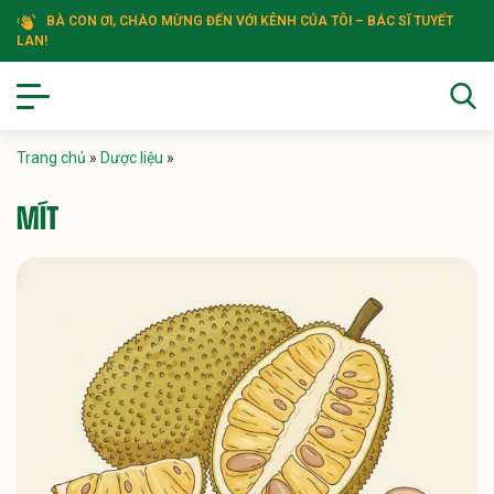
BÀ CON ƠI, CHÀO MỪNG ĐẾN VỚI KÊNH CỦA TÔI – BÁC SĨ TUYẾT
LAN!
Trang chủ
»
Dược liệu
»
MÍT