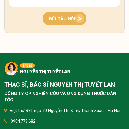
Tình trạng tê bì hai bàn tay ban đêm thường liên
quan đến khí huyết lưu thông kém hoặc chèn ép
dây thần kinh, bà con nên giữ ấm, xoa bóp nhẹ và
theo dõi thêm. Nếu kéo dài, nên thăm khám sớm
GỬI CÂU HỎI
để xác định nguyên nhân và điều chỉnh kịp thời.
Tôi bị tê buốt tay kéo dài nhiều năm, lúc nặng lúc
nhẹ, nhất là ban đêm rất khó chịu thì có cách nào
cải thiện không ạ?
Tình trạng tê buốt tay lâu năm thường do khí
huyết kém lưu thông hoặc chèn ép thần kinh, bà
THẠC SĨ, BÁC SĨ NGUYỄN THỊ TUYẾT LAN
con nên kết hợp giữ ấm, vận động nhẹ và dưỡng
sinh như ngâm chân để cải thiện từ gốc. Nếu kéo
CÔNG TY CP NGHIÊN CỨU VÀ ỨNG DỤNG THUỐC DÂN
dài không giảm, nên thăm khám sớm để xử lý
TỘC
đúng nguyên nhân.
Biệt thự B31 ngõ 70 Nguyễn Thị Định, Thanh Xuân - Hà Nội
0904.778.682
Dạo này tôi bị đau dọc cột sống từ cổ xuống thắt