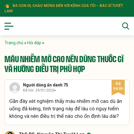
BÀ CON ƠI, CHÀO MỪNG ĐẾN VỚI KÊNH CỦA TÔI – BÁC SĨ TUYẾT
LAN!
Trang chủ
»
Hỏi đáp
»
MÁU NHIỄM MỠ CAO NÊN DÙNG THUỐC GÌ
VÀ HƯỚNG ĐIỀU TRỊ PHÙ HỢP
Người dùng ẩn danh 75
Đã hỏi: 29/01/2026
Gần đây xét nghiệm thấy máu nhiễm mỡ cao dù ăn
uống đã kiêng, tình trạng này để lâu có nguy hiểm
không và nên điều trị thế nào cho ổn định lâu dài?