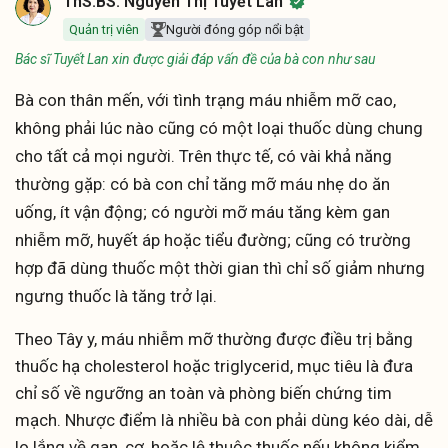
ThS.BS. Nguyễn Thị Tuyết Lan
Quản trị viên
Người đóng góp nổi bật
Bác sĩ Tuyết Lan xin được giải đáp vấn đề của bà con như sau
Bà con thân mến, với tình trạng máu nhiễm mỡ cao,
không phải lúc nào cũng có một loại thuốc dùng chung
cho tất cả mọi người. Trên thực tế, có vài khả năng
thường gặp: có bà con chỉ tăng mỡ máu nhẹ do ăn
uống, ít vận động; có người mỡ máu tăng kèm gan
nhiễm mỡ, huyết áp hoặc tiểu đường; cũng có trường
hợp đã dùng thuốc một thời gian thì chỉ số giảm nhưng
ngưng thuốc là tăng trở lại.
Theo Tây y, máu nhiễm mỡ thường được điều trị bằng
thuốc hạ cholesterol hoặc triglycerid, mục tiêu là đưa
chỉ số về ngưỡng an toàn và phòng biến chứng tim
mạch. Nhược điểm là nhiều bà con phải dùng kéo dài, dễ
lo lắng về gan, cơ, hoặc lệ thuộc thuốc nếu không kiểm