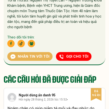
Tôi là ThS.BS. Nguyễn Thị Tuyết Lan – Nguyên Trưởng khoa
Khám bệnh, Bệnh viện YHCT Trung ương, hiện là Giám đốc
chuyên môn Trung tâm Thuốc Dân Tộc. Hơn 40 năm làm
nghề, tôi luôn tâm huyết gìn giữ và phát triển tinh hoa y học
dân tộc, mang đến giải pháp điều trị an toàn và hiệu quả
cho người bệnh
Theo dõi tôi trên:
NHẮN TIN VỚI TÔI
GỌI CHO TÔI
CÁC CÂU HỎI ĐÃ ĐƯỢC GIẢI ĐÁP
Người dùng ẩn danh 95
Hỏi ngày 28 tháng 2, 2026 lúc 15:52
Ngâm chân có giúp giảm tê mỏi và đau nhức do