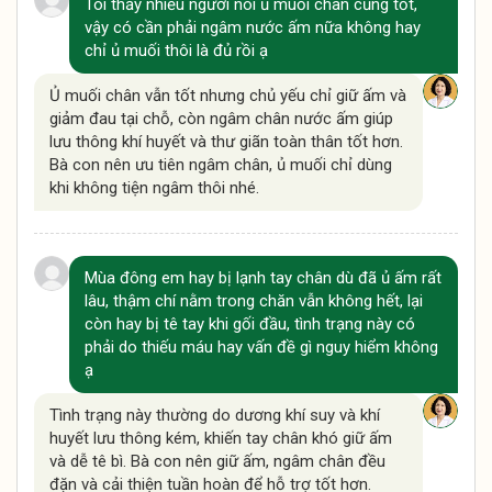
Tôi thấy nhiều người nói ủ muối chân cũng tốt,
vậy có cần phải ngâm nước ấm nữa không hay
chỉ ủ muối thôi là đủ rồi ạ
Ủ muối chân vẫn tốt nhưng chủ yếu chỉ giữ ấm và
giảm đau tại chỗ, còn ngâm chân nước ấm giúp
lưu thông khí huyết và thư giãn toàn thân tốt hơn.
Bà con nên ưu tiên ngâm chân, ủ muối chỉ dùng
khi không tiện ngâm thôi nhé.
Mùa đông em hay bị lạnh tay chân dù đã ủ ấm rất
lâu, thậm chí nằm trong chăn vẫn không hết, lại
còn hay bị tê tay khi gối đầu, tình trạng này có
phải do thiếu máu hay vấn đề gì nguy hiểm không
ạ
Tình trạng này thường do dương khí suy và khí
huyết lưu thông kém, khiến tay chân khó giữ ấm
và dễ tê bì. Bà con nên giữ ấm, ngâm chân đều
đặn và cải thiện tuần hoàn để hỗ trợ tốt hơn.