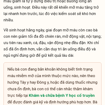
máu giảm là tự ý dừng điều trị hoặc buông lỏng ăn
uống, sinh hoạt. Điều này rất dễ khiến mỡ máu tăng trở
lại nhanh hơn trước, lúc đó việc kiểm soát sẽ khó hơn
nhiều.
Về sinh hoạt hằng ngày, giai đoạn mỡ máu còn cao bà
con nên giảm tối đa đồ chiên rán, mỡ động vật, nội tạng;
ưu tiên rau xanh, cá, đậu, vận động nhẹ đều đặn. Khi chỉ
số đã ổn định hơn, vẫn cần duy trì ăn uống điều độ và
ngủ nghỉ đúng giờ để giữ kết quả lâu dài.
Nếu bà con đang băn khoăn không biết tình trạng
máu nhiễm mỡ của mình thuộc mức nào, nên theo
hướng Tây y hay Đông y, hoặc đã dùng thuốc nhưng
chưa ổn định, bà con có thể cân nhắc thăm khám
trực tiếp tại
Khám và chữa bệnh Y học cổ truyền
để được đánh giá kỹ và định hướng phù hợp hơn. Bà