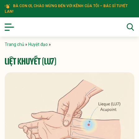
BÀ CON ƠI, CHÀO MỪNG ĐẾN VỚI KÊNH CỦA TÔI – BÁC SĨ TUYẾT
LAN!
Trang chủ
»
Huyệt đạo
»
LIỆT KHUYẾT (LU7)