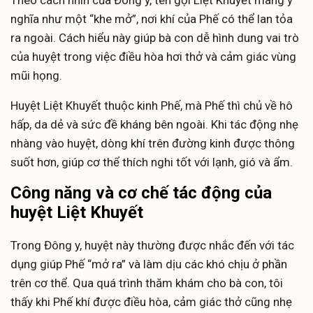
Theo cách nhìn của Đông y, tên gọi Liệt Khuyết mang ý
nghĩa như một “khe mở”, nơi khí của Phế có thể lan tỏa
ra ngoài. Cách hiểu này giúp bà con dễ hình dung vai trò
của huyệt trong việc điều hòa hơi thở và cảm giác vùng
mũi họng.
Huyệt Liệt Khuyết thuộc kinh Phế, mà Phế thì chủ về hô
hấp, da dẻ và sức đề kháng bên ngoài. Khi tác động nhẹ
nhàng vào huyệt, dòng khí trên đường kinh được thông
suốt hơn, giúp cơ thể thích nghi tốt với lạnh, gió và ẩm.
Công năng và cơ chế tác động của
huyệt Liệt Khuyết
Trong Đông y, huyệt này thường được nhắc đến với tác
dụng giúp Phế “mở ra” và làm dịu các khó chịu ở phần
trên cơ thể. Qua quá trình thăm khám cho bà con, tôi
thấy khi Phế khí được điều hòa, cảm giác thở cũng nhẹ