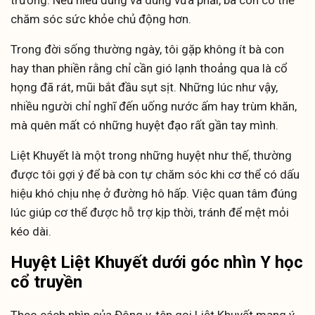
trường. Nếu hiểu đúng và dùng vừa phải, bà con có thể
chăm sóc sức khỏe chủ động hơn.
Trong đời sống thường ngày, tôi gặp không ít bà con
hay than phiền rằng chỉ cần gió lạnh thoảng qua là cổ
họng đã rát, mũi bắt đầu sụt sịt. Những lúc như vậy,
nhiều người chỉ nghĩ đến uống nước ấm hay trùm khăn,
mà quên mất có những huyệt đạo rất gần tay mình.
Liệt Khuyết là một trong những huyệt như thế, thường
được tôi gợi ý để bà con tự chăm sóc khi cơ thể có dấu
hiệu khó chịu nhẹ ở đường hô hấp. Việc quan tâm đúng
lúc giúp cơ thể được hỗ trợ kịp thời, tránh để mệt mỏi
kéo dài.
Huyệt Liệt Khuyết dưới góc nhìn Y học
cổ truyền