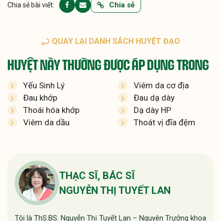
Chia sẻ
Chia sẻ bài viết:
QUAY LẠI DANH SÁCH HUYỆT ĐẠO
HUYỆT NÀY THƯỜNG ĐƯỢC ÁP DỤNG TRONG
Yếu Sinh Lý
Viêm da cơ địa
Đau khớp
Đau dạ dày
Thoái hóa khớp
Dạ dày HP
Viêm da dầu
Thoát vị đĩa đệm
THẠC SĨ, BÁC SĨ
NGUYỄN THỊ TUYẾT LAN
Tôi là ThS.BS. Nguyễn Thị Tuyết Lan – Nguyên Trưởng khoa