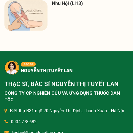
Nhu Hội (LI13)
THẠC SĨ, BÁC SĨ NGUYỄN THỊ TUYẾT LAN
CÔNG TY CP NGHIÊN CỨU VÀ ỨNG DỤNG THUỐC DÂN
TỘC
Biệt thự B31 ngõ 70 Nguyễn Thị Định, Thanh Xuân - Hà Nội
0904.778.682
lienhe@bacsituyetlan.com