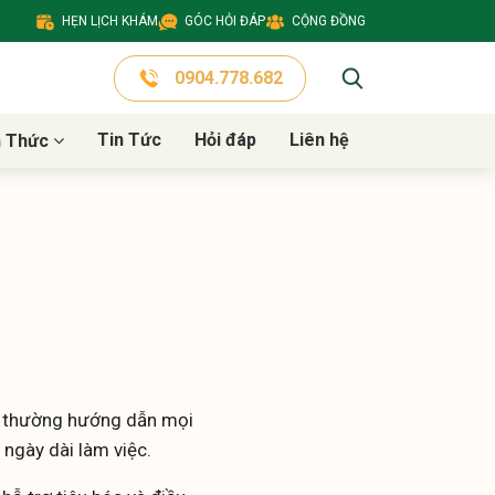
HẸN LỊCH KHÁM
GÓC HỎI ĐÁP
CỘNG ĐỒNG
0904.778.682
Tin Tức
Hỏi đáp
Liên hệ
n Thức
ôi thường hướng dẫn mọi
ngày dài làm việc.