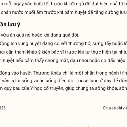
 mỗi ngày vào buổi tối trước khi đi ngủ để đạt hiệu quả tốt 
 chân nước muối ấm trước khi bấm huyệt để tăng cường lưu
ần lưu ý
vừa ăn quá no hoặc khi đang quá đói.
động lên vùng huyệt đang có vết thương hở, sưng tấy hoặc lở
i cần tham khảo ý kiến bác sĩ trước khi tự thực hiện tại nhà
 huyệt nếu cảm thấy chóng mặt, đau nhói hoặc có dấu hiệu 
c động vào huyệt Thương Khâu chỉ là một phần trong hành tr
t vẫn là lối sống và ăn uống điều độ. Tôi sẽ luôn ở đây để đồ
 quý báu của Y học cổ truyền, giúp chúng ta sống khỏe, sốn
2026
Chia sẻ bài viế