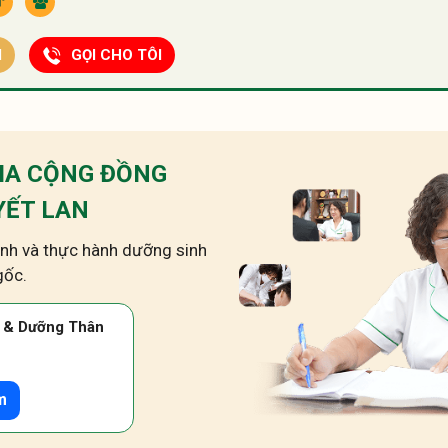
I
GỌI CHO TÔI
IA CỘNG ĐỒNG
YẾT LAN
bệnh và thực hành dưỡng sinh
gốc.
h & Dưỡng Thân
m