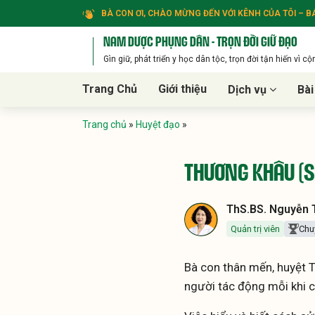
BÀ CON ƠI, CHÀO MỪNG ĐẾN VỚI KÊNH CỦA TÔI – BÁ
NAM DƯỢC PHỤNG DÂN - TRỌN ĐỜI GIỮ ĐẠO
Gìn giữ, phát triển y học dân tộc, trọn đời tận hiến vì c
Trang Chủ
Giới thiệu
Dịch vụ
Bài
Trang chủ
»
Huyệt đạo
»
THƯƠNG KHÂU (S
ThS.BS. Nguyễn T
Quản trị viên
Chu
Bà con thân mến, huyệt T
người tác động mỗi khi 