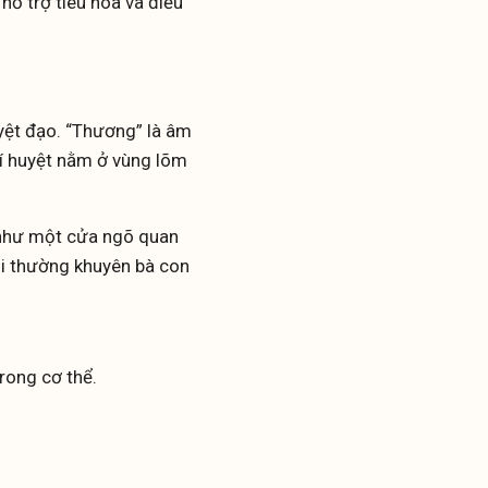
hỗ trợ tiêu hóa và điều
yệt đạo. “Thương” là âm
trí huyệt nằm ở vùng lõm
ò như một cửa ngõ quan
tôi thường khuyên bà con
rong cơ thể.