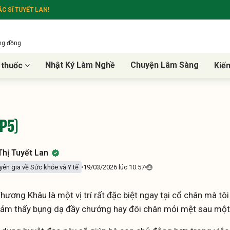
C SĨ TUYẾT LAN!
ộng đồng
Nhật Ký Làm Nghề
Chuyện Lâm Sàng
 thuốc
Kiế
P5)
hị Tuyết Lan
yên gia về Sức khỏe và Y tế
19/03/2026 lúc 10:57
hương Khâu là một vị trí rất đặc biệt ngay tại cổ chân mà t
cảm thấy bụng dạ đầy chướng hay đôi chân mỏi mệt sau một 