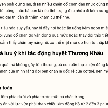
n phải đứng lâu, đi lại nhiều khiến cổ chân đau nhức cũng 
tôi cũng nhắc bà con là nếu tình trạng đau nhức đi kèm sưn
éo dài thì cần đi thăm khám cụ thể nhé.
tiêu hóa suy yếu, hay bị đầy hơi hoặc ăn uống kém ngon miệ
 bì vùng cổ chân do vận động quá mức hoặc thay đổi thời tiết
ảm thấy chân tay nặng nề, cơ thể mệt mỏi do tích tụ thấp kh
 lưu ý khi tác động huyệt Thương Khâu
u quả mà không gây tổn thương, bà con cần thực hiện đúng k
nhân của mình rằng đôi bàn chân là gốc rễ của cơ thể, nên m
n toàn
 lõm phía dưới và phía trước mắt cá chân trong.
y ấn với lực vừa phải theo chiều kim đồng hồ từ 2 đến 3 phút