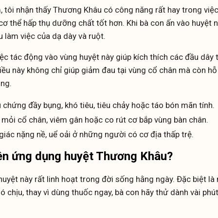
 tôi nhận thấy Thương Khâu có công năng rất hay trong việc “
cơ thể hấp thụ dưỡng chất tốt hơn. Khi bà con ấn vào huyệt nà
ệu làm việc của dạ dày và ruột.
việc tác động vào vùng huyệt này giúp kích thích các đầu dây
iều này không chỉ giúp giảm đau tại vùng cổ chân mà còn hỗ 
ong.
u chứng đầy bụng, khó tiêu, tiêu chảy hoặc táo bón mãn tính.
mỏi cổ chân, viêm gân hoặc co rút cơ bắp vùng bàn chân.
ác nặng nề, uể oải ở những người có cơ địa thấp trệ.
nên ứng dụng huyệt Thương Khâu?
uyệt này rất linh hoạt trong đời sống hằng ngày. Đặc biệt là
 chịu, thay vì dùng thuốc ngay, bà con hãy thử dành vài phút