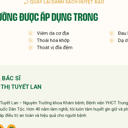
QUAY LẠI DANH SÁCH HUYỆT ĐẠO
ƯỜNG ĐƯỢC ÁP DỤNG TRONG
Viêm da cơ địa
Đau 
Thoái hóa khớp
Dạ d
Thoát vị đĩa đệm
, BÁC SĨ
THỊ TUYẾT LAN
ị Tuyết Lan – Nguyên Trưởng khoa Khám bệnh, Bệnh viện YHCT Trung
c Dân Tộc. Hơn 40 năm làm nghề, tôi luôn tâm huyết gìn giữ và phá
áp điều trị an toàn và hiệu quả cho người bệnh