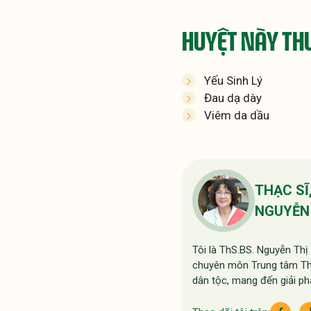
HUYỆT NÀY TH
Yếu Sinh Lý
Đau dạ dày
Viêm da dầu
THẠC SĨ
NGUYỄN 
Tôi là ThS.BS. Nguyễn Th
chuyên môn Trung tâm Thuố
dân tộc, mang đến giải ph