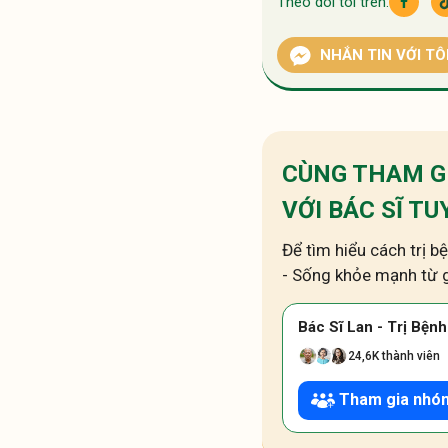
Theo dõi tôi trên:
NHẮN TIN VỚI TÔ
CÙNG THAM G
VỚI BÁC SĨ TU
Để tìm hiểu cách trị 
- Sống khỏe mạnh từ 
Bác Sĩ Lan - Trị Bện
24,6K thành viên
Tham gia nhó