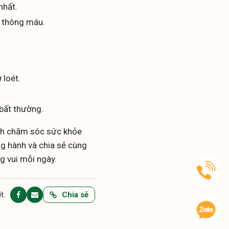
nhất.
 thông máu.
 loét.
.
bất thường.
ình chăm sóc sức khỏe
ng hành và chia sẻ cùng
g vui mỗi ngày.
Chia sẻ
t: