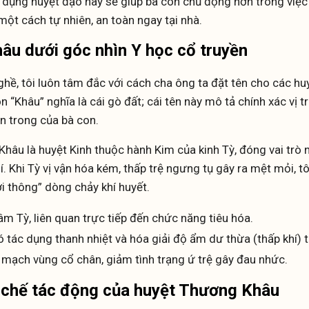
ử dụng huyệt đạo này sẽ giúp bà con chủ động hơn trong việc 
một cách tự nhiên, an toàn ngay tại nhà.
u dưới góc nhìn Y học cổ truyền
ề, tôi luôn tâm đắc với cách cha ông ta đặt tên cho các hu
 “Khâu” nghĩa là cái gò đất; cái tên này mô tả chính xác vị 
n trong của bà con.
Khâu là huyệt Kinh thuộc hành Kim của kinh Tỳ, đóng vai tr
hí. Khi Tỳ vị vận hóa kém, thấp trệ ngưng tụ gây ra mệt mỏi, 
i thông” dòng chảy khí huyết.
âm Tỳ, liên quan trực tiếp đến chức năng tiêu hóa.
ó tác dụng thanh nhiệt và hóa giải độ ẩm dư thừa (thấp khí) t
 mạch vùng cổ chân, giảm tình trạng ứ trệ gây đau nhức.
 chế tác động của huyệt Thương Khâu