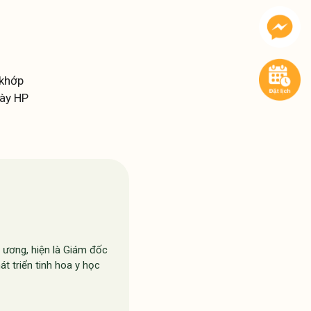
khớp
ày HP
 ương, hiện là Giám đốc
t triển tinh hoa y học