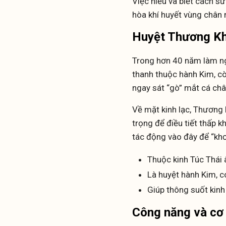
Việc hiểu và biết cách s
hòa khí huyết vùng chân 
Huyệt Thương Khâ
Trong hơn 40 năm làm ngh
thanh thuộc hành Kim, còn
ngay sát “gò” mắt cá châ
Về mặt kinh lạc, Thương 
trọng để điều tiết thấp k
tác động vào đây để “khơ
Thuộc kinh Túc Thái 
Là huyệt hành Kim, c
Giúp thông suốt kinh
Công năng và cơ