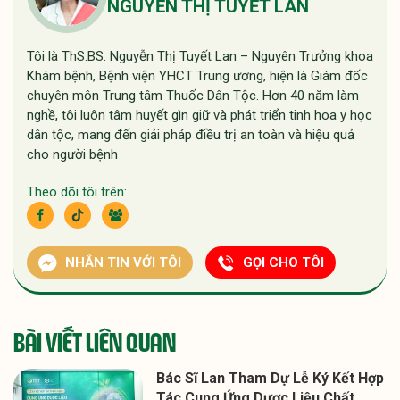
NGUYỄN THỊ TUYẾT LAN
Tôi là ThS.BS. Nguyễn Thị Tuyết Lan – Nguyên Trưởng khoa
Khám bệnh, Bệnh viện YHCT Trung ương, hiện là Giám đốc
chuyên môn Trung tâm Thuốc Dân Tộc. Hơn 40 năm làm
nghề, tôi luôn tâm huyết gìn giữ và phát triển tinh hoa y học
dân tộc, mang đến giải pháp điều trị an toàn và hiệu quả
cho người bệnh
Theo dõi tôi trên:
NHẮN TIN VỚI TÔI
GỌI CHO TÔI
BÀI VIẾT LIÊN QUAN
Bác Sĩ Lan Tham Dự Lễ Ký Kết Hợp
Tác Cung Ứng Dược Liệu Chất