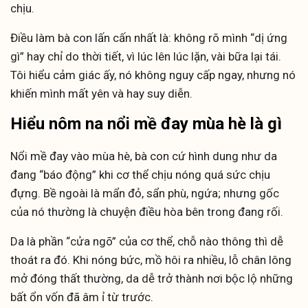
chịu.
Điều làm bà con lấn cấn nhất là: không rõ mình “dị ứng
gì” hay chỉ do thời tiết, vì lúc lên lúc lặn, vài bữa lại tái.
Tôi hiểu cảm giác ấy, nó không nguy cấp ngay, nhưng nó
khiến mình mất yên và hay suy diễn.
Hiểu nôm na nổi mề đay mùa hè là gì
Nổi mề đay vào mùa hè, bà con cứ hình dung như da
đang “báo động” khi cơ thể chịu nóng quá sức chịu
đựng. Bề ngoài là mẩn đỏ, sẩn phù, ngứa; nhưng gốc
của nó thường là chuyện điều hòa bên trong đang rối.
Da là phần “cửa ngõ” của cơ thể, chỗ nào thông thì dễ
thoát ra đó. Khi nóng bức, mồ hôi ra nhiều, lỗ chân lông
mở đóng thất thường, da dễ trở thành nơi bộc lộ những
bất ổn vốn đã âm ỉ từ trước.