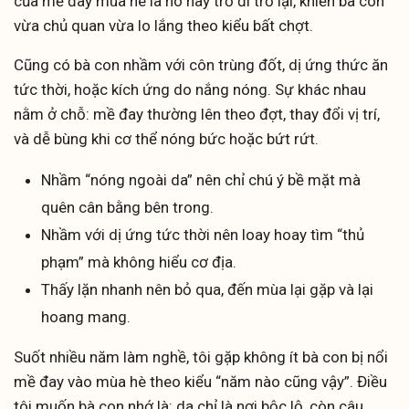
của mề đay mùa hè là nó hay trở đi trở lại, khiến bà con
vừa chủ quan vừa lo lắng theo kiểu bất chợt.
Cũng có bà con nhầm với côn trùng đốt, dị ứng thức ăn
tức thời, hoặc kích ứng do nắng nóng. Sự khác nhau
nằm ở chỗ: mề đay thường lên theo đợt, thay đổi vị trí,
và dễ bùng khi cơ thể nóng bức hoặc bứt rứt.
Nhầm “nóng ngoài da” nên chỉ chú ý bề mặt mà
quên cân bằng bên trong.
Nhầm với dị ứng tức thời nên loay hoay tìm “thủ
phạm” mà không hiểu cơ địa.
Thấy lặn nhanh nên bỏ qua, đến mùa lại gặp và lại
hoang mang.
Suốt nhiều năm làm nghề, tôi gặp không ít bà con bị nổi
mề đay vào mùa hè theo kiểu “năm nào cũng vậy”. Điều
tôi muốn bà con nhớ là: da chỉ là nơi bộc lộ, còn câu