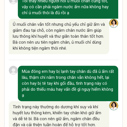
Tôi thấy nhiều người nói ủ muối chân cũng tốt,
vậy có cần phải ngâm nước ấm nữa không hay
chỉ ủ muối thôi là đủ rồi ạ
Ủ muối chân vẫn tốt nhưng chủ yếu chỉ giữ ấm và
giảm đau tại chỗ, còn ngâm chân nước ấm giúp
lưu thông khí huyết và thư giãn toàn thân tốt hơn.
Bà con nên ưu tiên ngâm chân, ủ muối chỉ dùng
khi không tiện ngâm thôi nhé.
Mùa đông em hay bị lạnh tay chân dù đã ủ ấm rất
lâu, thậm chí nằm trong chăn vẫn không hết, lại
còn hay bị tê tay khi gối đầu, tình trạng này có
phải do thiếu máu hay vấn đề gì nguy hiểm không
ạ
Tình trạng này thường do dương khí suy và khí
huyết lưu thông kém, khiến tay chân khó giữ ấm
và dễ tê bì. Bà con nên giữ ấm, ngâm chân đều
đặn và cải thiện tuần hoàn để hỗ trợ tốt hơn.