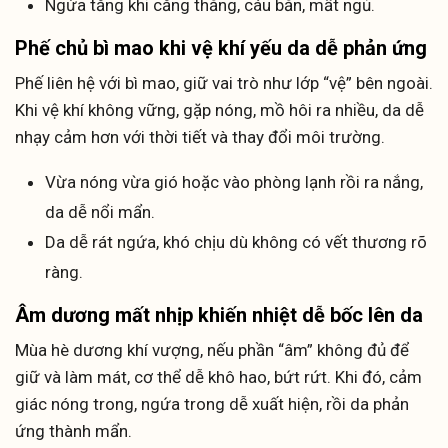
Ngứa tăng khi căng thẳng, cáu bẳn, mất ngủ.
Phế chủ bì mao khi vệ khí yếu da dễ phản ứng
Phế liên hệ với bì mao, giữ vai trò như lớp “vệ” bên ngoài.
Khi vệ khí không vững, gặp nóng, mồ hôi ra nhiều, da dễ
nhạy cảm hơn với thời tiết và thay đổi môi trường.
Vừa nóng vừa gió hoặc vào phòng lạnh rồi ra nắng,
da dễ nổi mẩn.
Da dễ rát ngứa, khó chịu dù không có vết thương rõ
ràng.
Âm dương mất nhịp khiến nhiệt dễ bốc lên da
Mùa hè dương khí vượng, nếu phần “âm” không đủ để
giữ và làm mát, cơ thể dễ khô hao, bứt rứt. Khi đó, cảm
giác nóng trong, ngứa trong dễ xuất hiện, rồi da phản
ứng thành mẩn.