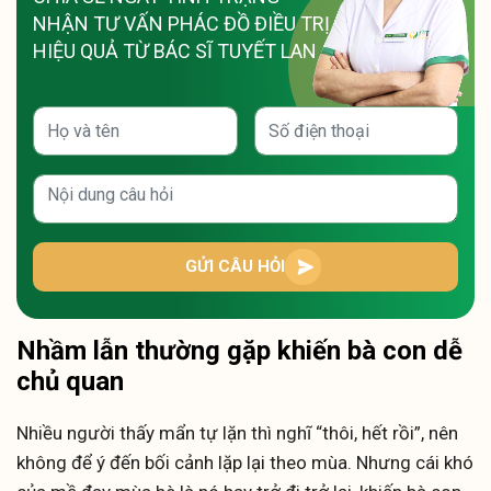
NHẬN TƯ VẤN PHÁC ĐỒ ĐIỀU TRỊ
HIỆU QUẢ TỪ BÁC SĨ TUYẾT LAN
GỬI CÂU HỎI
Nhầm lẫn thường gặp khiến bà con dễ
chủ quan
Nhiều người thấy mẩn tự lặn thì nghĩ “thôi, hết rồi”, nên
không để ý đến bối cảnh lặp lại theo mùa. Nhưng cái khó