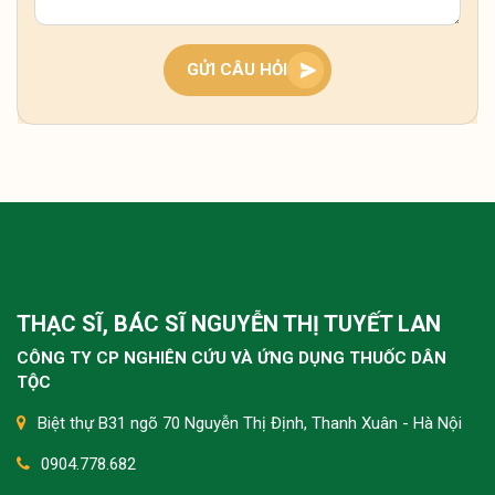
quan đến khí huyết lưu thông kém hoặc chèn ép
dây thần kinh, bà con nên giữ ấm, xoa bóp nhẹ và
theo dõi thêm. Nếu kéo dài, nên thăm khám sớm
GỬI CÂU HỎI
để xác định nguyên nhân và điều chỉnh kịp thời.
Tôi bị tê buốt tay kéo dài nhiều năm, lúc nặng lúc
nhẹ, nhất là ban đêm rất khó chịu thì có cách nào
cải thiện không ạ?
Tình trạng tê buốt tay lâu năm thường do khí
huyết kém lưu thông hoặc chèn ép thần kinh, bà
THẠC SĨ, BÁC SĨ NGUYỄN THỊ TUYẾT LAN
con nên kết hợp giữ ấm, vận động nhẹ và dưỡng
sinh như ngâm chân để cải thiện từ gốc. Nếu kéo
CÔNG TY CP NGHIÊN CỨU VÀ ỨNG DỤNG THUỐC DÂN
dài không giảm, nên thăm khám sớm để xử lý
TỘC
đúng nguyên nhân.
Biệt thự B31 ngõ 70 Nguyễn Thị Định, Thanh Xuân - Hà Nội
0904.778.682
Dạo này tôi bị đau dọc cột sống từ cổ xuống thắt