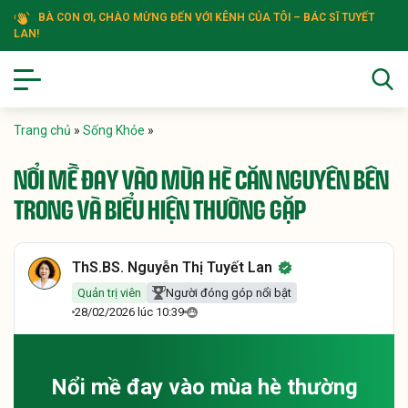
BÀ CON ƠI, CHÀO MỪNG ĐẾN VỚI KÊNH CỦA TÔI – BÁC SĨ TUYẾT
LAN!
Trang chủ
»
Sống Khỏe
»
NỔI MỀ ĐAY VÀO MÙA HÈ CĂN NGUYÊN BÊN
TRONG VÀ BIỂU HIỆN THƯỜNG GẶP
ThS.BS. Nguyễn Thị Tuyết Lan
Quản trị viên
Người đóng góp nổi bật
28/02/2026 lúc 10:39
Nổi mề đay vào mùa hè thường