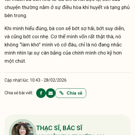
chuyện thường nằm ở sự điều hòa khí huyết và tạng phủ
bên trong.
Khi mình hiểu đúng, bà con sẽ bớt sợ hãi, bớt suy diễn,
và cũng bớt coi nhẹ. Cơ thể mình vốn rất thật thà, nó
không “làm khó” mình vô cớ đâu, chỉ là nó đang nhắc
mình nhìn lại sự cân bằng của chính mình cho kỹ hơn
một chút.
Cập nhật lúc: 10:43 - 28/02/2026
Chia sẻ
Chia sẻ bài viết:
THẠC SĨ, BÁC SĨ