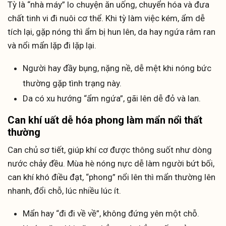
Tỳ là “nhà máy” lo chuyện ăn uống, chuyển hóa và đưa
chất tinh vi đi nuôi cơ thể. Khi tỳ làm việc kém, ẩm dễ
tích lại, gặp nóng thì ẩm bị hun lên, da hay ngứa râm ran
và nổi mẩn lặp đi lặp lại.
Người hay đầy bụng, nặng nề, dễ mệt khi nóng bức
thường gặp tình trạng này.
Da có xu hướng “ẩm ngứa”, gãi lên dễ đỏ và lan.
Can khí uất dễ hóa phong làm mẩn nổi thất
thường
Can chủ sơ tiết, giúp khí cơ được thông suốt như dòng
nước chảy đều. Mùa hè nóng nực dễ làm người bứt bối,
can khí khó điều đạt, “phong” nổi lên thì mẩn thường lên
nhanh, đổi chỗ, lúc nhiều lúc ít.
Mẩn hay “đi đi về về”, không đứng yên một chỗ.