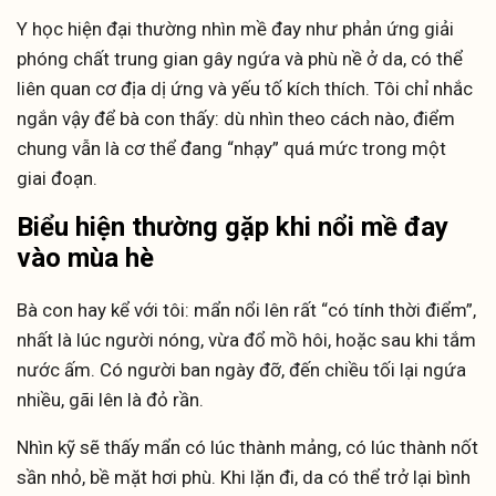
Y học hiện đại thường nhìn mề đay như phản ứng giải
phóng chất trung gian gây ngứa và phù nề ở da, có thể
liên quan cơ địa dị ứng và yếu tố kích thích. Tôi chỉ nhắc
ngắn vậy để bà con thấy: dù nhìn theo cách nào, điểm
chung vẫn là cơ thể đang “nhạy” quá mức trong một
giai đoạn.
Biểu hiện thường gặp khi nổi mề đay
vào mùa hè
Bà con hay kể với tôi: mẩn nổi lên rất “có tính thời điểm”,
nhất là lúc người nóng, vừa đổ mồ hôi, hoặc sau khi tắm
nước ấm. Có người ban ngày đỡ, đến chiều tối lại ngứa
nhiều, gãi lên là đỏ rần.
Nhìn kỹ sẽ thấy mẩn có lúc thành mảng, có lúc thành nốt
sần nhỏ, bề mặt hơi phù. Khi lặn đi, da có thể trở lại bình