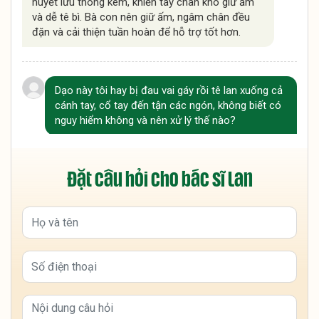
huyết lưu thông kém, khiến tay chân khó giữ ấm
và dễ tê bì. Bà con nên giữ ấm, ngâm chân đều
đặn và cải thiện tuần hoàn để hỗ trợ tốt hơn.
Dạo này tôi hay bị đau vai gáy rồi tê lan xuống cả
cánh tay, cổ tay đến tận các ngón, không biết có
nguy hiểm không và nên xử lý thế nào?
Tình trạng này thường do chèn ép dây thần kinh
vùng cổ vai gáy và khí huyết lưu thông kém, bà
Đặt câu hỏi cho bác sĩ Lan
con nên kết hợp vận động, giữ ấm và ngâm chân
để hỗ trợ cải thiện. Nếu tê kéo dài hoặc tăng
nặng, nên đi thăm khám sớm để kiểm tra chính
xác nguyên nhân.
Dạo gần đây tôi hay bị tê bì hai bàn tay vào ban
đêm, có lúc tê đến mất cảm giác, không biết có
phải do thiếu máu hay bệnh gì nguy hiểm không