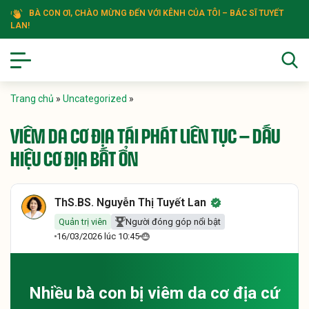
BÀ CON ƠI, CHÀO MỪNG ĐẾN VỚI KÊNH CỦA TÔI – BÁC SĨ TUYẾT
LAN!
Trang chủ
»
Uncategorized
»
VIÊM DA CƠ ĐỊA TÁI PHÁT LIÊN TỤC – DẤU
HIỆU CƠ ĐỊA BẤT ỔN
ThS.BS. Nguyễn Thị Tuyết Lan
Quản trị viên
Người đóng góp nổi bật
16/03/2026 lúc 10:45
Nhiều bà con bị viêm da cơ địa cứ