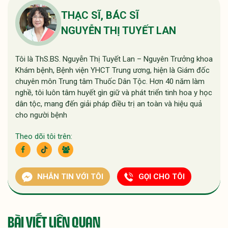
THẠC SĨ, BÁC SĨ
NGUYỄN THỊ TUYẾT LAN
Tôi là ThS.BS. Nguyễn Thị Tuyết Lan – Nguyên Trưởng khoa
Khám bệnh, Bệnh viện YHCT Trung ương, hiện là Giám đốc
chuyên môn Trung tâm Thuốc Dân Tộc. Hơn 40 năm làm
nghề, tôi luôn tâm huyết gìn giữ và phát triển tinh hoa y học
dân tộc, mang đến giải pháp điều trị an toàn và hiệu quả
cho người bệnh
Theo dõi tôi trên:
NHẮN TIN VỚI TÔI
GỌI CHO TÔI
BÀI VIẾT LIÊN QUAN