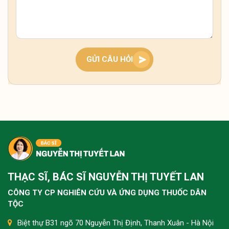
vậy?
Tình trạng tê bì hai bàn tay ban đêm thường liên
quan đến khí huyết lưu thông kém hoặc chèn ép
dây thần kinh, bà con nên giữ ấm, xoa bóp nhẹ và
theo dõi thêm. Nếu kéo dài, nên thăm khám sớm
GỬI CÂU HỎI
để xác định nguyên nhân và điều chỉnh kịp thời.
Tôi bị tê buốt tay kéo dài nhiều năm, lúc nặng lúc
nhẹ, nhất là ban đêm rất khó chịu thì có cách nào
cải thiện không ạ?
Tình trạng tê buốt tay lâu năm thường do khí
huyết kém lưu thông hoặc chèn ép thần kinh, bà
THẠC SĨ, BÁC SĨ NGUYỄN THỊ TUYẾT LAN
con nên kết hợp giữ ấm, vận động nhẹ và dưỡng
sinh như ngâm chân để cải thiện từ gốc. Nếu kéo
CÔNG TY CP NGHIÊN CỨU VÀ ỨNG DỤNG THUỐC DÂN
dài không giảm, nên thăm khám sớm để xử lý
TỘC
đúng nguyên nhân.
Biệt thự B31 ngõ 70 Nguyễn Thị Định, Thanh Xuân - Hà Nội