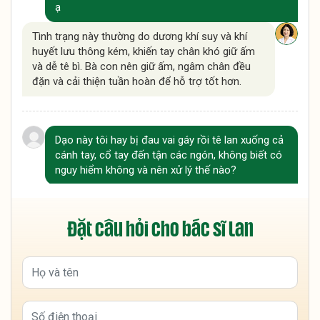
ạ
Tình trạng này thường do dương khí suy và khí
huyết lưu thông kém, khiến tay chân khó giữ ấm
và dễ tê bì. Bà con nên giữ ấm, ngâm chân đều
đặn và cải thiện tuần hoàn để hỗ trợ tốt hơn.
Dạo này tôi hay bị đau vai gáy rồi tê lan xuống cả
cánh tay, cổ tay đến tận các ngón, không biết có
nguy hiểm không và nên xử lý thế nào?
Tình trạng này thường do chèn ép dây thần kinh
vùng cổ vai gáy và khí huyết lưu thông kém, bà
Đặt câu hỏi cho bác sĩ Lan
con nên kết hợp vận động, giữ ấm và ngâm chân
để hỗ trợ cải thiện. Nếu tê kéo dài hoặc tăng
nặng, nên đi thăm khám sớm để kiểm tra chính
xác nguyên nhân.