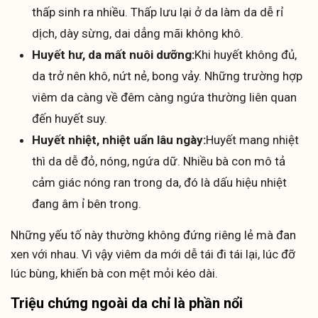
thấp sinh ra nhiều. Thấp lưu lại ở da làm da dễ rỉ
dịch, dày sừng, dai dẳng mãi không khô.
Huyết hư, da mất nuôi dưỡng:
Khi huyết không đủ,
da trở nên khô, nứt nẻ, bong vảy. Những trường hợp
viêm da càng về đêm càng ngứa thường liên quan
đến huyết suy.
Huyết nhiệt, nhiệt uẩn lâu ngày:
Huyết mang nhiệt
thì da dễ đỏ, nóng, ngứa dữ. Nhiều bà con mô tả
cảm giác nóng ran trong da, đó là dấu hiệu nhiệt
đang âm ỉ bên trong.
Những yếu tố này thường không đứng riêng lẻ mà đan
xen với nhau. Vì vậy viêm da mới dễ tái đi tái lại, lúc đỡ
lúc bùng, khiến bà con mệt mỏi kéo dài.
Triệu chứng ngoài da chỉ là phần nổi