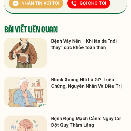
NHẮN TIN VỚI TÔI
GỌI CHO TÔI
BÀI VIẾT LIÊN QUAN
Bệnh Vảy Nến – Khi làn da “nói
thay” sức khỏe toàn thân
Block Xoang Nhĩ Là Gì? Triệu
Chứng, Nguyên Nhân Và Điều Trị
Bệnh Động Mạch Cảnh: Nguy Cơ
Đột Quỵ Thầm Lặng