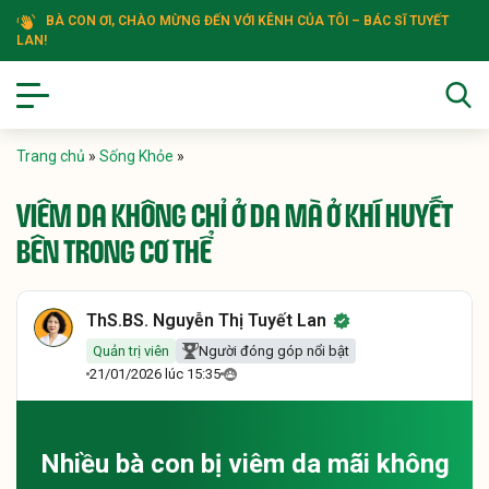
BÀ CON ƠI, CHÀO MỪNG ĐẾN VỚI KÊNH CỦA TÔI – BÁC SĨ TUYẾT
LAN!
Trang chủ
»
Sống Khỏe
»
VIÊM DA KHÔNG CHỈ Ở DA MÀ Ở KHÍ HUYẾT
BÊN TRONG CƠ THỂ
ThS.BS. Nguyễn Thị Tuyết Lan
Quản trị viên
Người đóng góp nổi bật
21/01/2026 lúc 15:35
Nhiều bà con bị viêm da mãi không