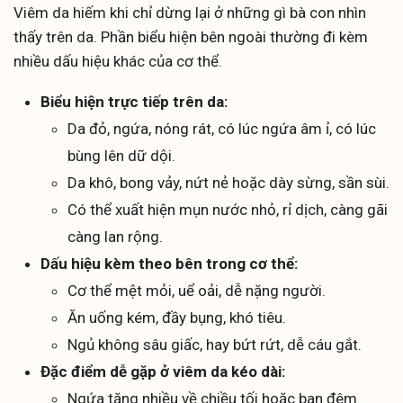
Viêm da hiếm khi chỉ dừng lại ở những gì bà con nhìn
thấy trên da. Phần biểu hiện bên ngoài thường đi kèm
nhiều dấu hiệu khác của cơ thể.
Biểu hiện trực tiếp trên da:
Da đỏ, ngứa, nóng rát, có lúc ngứa âm ỉ, có lúc
bùng lên dữ dội.
Da khô, bong vảy, nứt nẻ hoặc dày sừng, sần sùi.
Có thể xuất hiện mụn nước nhỏ, rỉ dịch, càng gãi
càng lan rộng.
Dấu hiệu kèm theo bên trong cơ thể:
Cơ thể mệt mỏi, uể oải, dễ nặng người.
Ăn uống kém, đầy bụng, khó tiêu.
Ngủ không sâu giấc, hay bứt rứt, dễ cáu gắt.
Đặc điểm dễ gặp ở viêm da kéo dài:
Ngứa tăng nhiều về chiều tối hoặc ban đêm.