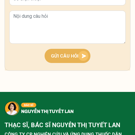
Dạo gần đây tôi hay bị tê bì hai bàn tay vào ban
đêm, có lúc tê đến mất cảm giác, không biết có
phải do thiếu máu hay bệnh gì nguy hiểm không
vậy?
Tình trạng tê bì hai bàn tay ban đêm thường liên
quan đến khí huyết lưu thông kém hoặc chèn ép
dây thần kinh, bà con nên giữ ấm, xoa bóp nhẹ và
theo dõi thêm. Nếu kéo dài, nên thăm khám sớm
GỬI CÂU HỎI
để xác định nguyên nhân và điều chỉnh kịp thời.
Tôi bị tê buốt tay kéo dài nhiều năm, lúc nặng lúc
nhẹ, nhất là ban đêm rất khó chịu thì có cách nào
cải thiện không ạ?
Tình trạng tê buốt tay lâu năm thường do khí
huyết kém lưu thông hoặc chèn ép thần kinh, bà
THẠC SĨ, BÁC SĨ NGUYỄN THỊ TUYẾT LAN
con nên kết hợp giữ ấm, vận động nhẹ và dưỡng
sinh như ngâm chân để cải thiện từ gốc. Nếu kéo
CÔNG TY CP NGHIÊN CỨU VÀ ỨNG DỤNG THUỐC DÂN