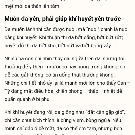
mệt mỏi cả thân lẫn tâm.
Muốn da yên, phải giúp khí huyết yên trước
Da muốn lành thì cần được nuôi, mà “nuôi” chính là nuôi
bằng khí huyết. Khí thuận thì da bớt căng, bớt bứt rứt;
huyết đủ thì da bớt khô, bớt nứt và bớt bong vảy.
Nhiều bà con chỉ nhìn thấy cái ngứa trên da, nhưng tôi
thường để ý thêm: người có hay nóng trong không, có
dễ cáu gắt không, có ăn uống thất thường không.
Những chi tiết nhỏ ấy lại là manh mối lớn cho thấy Can –
Tỳ đang mất điều hòa, khiến phong – thấp – nhiệt dễ
quẩn quanh ở bì phu.
Khi khí huyết đang rối, da giống như “đất cằn gặp gió”,
chỉ cần chút kích thích là bùng viêm, bùng ngứa. Nếu
mình chỉ dập ở bề mặt, da có thể êm tạm, nhưng bên