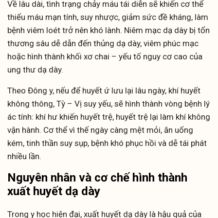
Về lâu dài, tình trạng chảy máu tái diễn sẽ khiến cơ thể
thiếu máu mạn tính, suy nhược, giảm sức đề kháng, làm
bệnh viêm loét trở nên khó lành. Niêm mạc dạ dày bị tổn
thương sâu dễ dẫn đến thủng dạ dày, viêm phúc mạc
hoặc hình thành khối xơ chai – yếu tố nguy cơ cao của
ung thư dạ dày.
Theo Đông y, nếu để huyết ứ lưu lại lâu ngày, khí huyết
không thông, Tỳ – Vị suy yếu, sẽ hình thành vòng bệnh lý
ác tính: khí hư khiến huyết trệ, huyết trệ lại làm khí không
vận hành. Cơ thể vì thế ngày càng mệt mỏi, ăn uống
kém, tinh thần suy sụp, bệnh khó phục hồi và dễ tái phát
nhiều lần.
Nguyên nhân và cơ chế hình thành
xuất huyết dạ dày
Trong y học hiện đại, xuất huyết dạ dày là hậu quả của