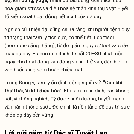
bộ, khí công, yoga, thiền
có tác dụng kích thích tiêu
hóa, giảm stress và điều hòa hệ thần kinh thực vật – yếu
tố kiểm soát hoạt động tiết acid của dạ dày.
Nghiên cứu hiện đại cũng chỉ ra rằng, khi người bệnh duy
trì trạng thái tâm lý tích cực, cơ thể tiết ít cortisol
(hormone căng thẳng), từ đó giảm nguy cơ loét và chảy
máu dạ dày. Bà con nên dành ít nhất 20–30 phút mỗi
ngày cho hoạt động vận động và hít thở sâu, đặc biệt là
vào buổi sáng sớm hoặc chiều mát.
Trong Đông y, tâm lý ổn định đồng nghĩa với
“Can khí
thư thái, Vị khí điều hòa”
. Khi tâm trí an định, can không
uất, vị không nghịch, Tỳ được nuôi dưỡng, huyết mạch
vận hành thông suốt. Đó chính là nền tảng để duy trì sức
khỏe dạ dày bền vững.
Lời gửi gắm từ Bác sĩ Tuyết Lan