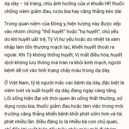
dạ dày – tá tràng, chịu ảnh hưởng của vi khuẩn HP, thuốc
chống viêm giảm đau, rượu bia hay căng thẳng kéo dài.
Trong quan niệm của Đông y, hiện tượng này được xếp
vào nhóm chứng “thổ huyết” hoặc “hạ huyết”, chủ yếu
do khí huyết uất trệ, Tỳ Vị hư yếu hoặc do nhiệt tà xâm
nhập làm tổn thương mạch lạc, khiến huyết thoát ra
ngoài. Khi Tỳ không thống huyết, Vị mất điều hòa, huyết
dịch không lưu thông mà tràn ra khỏi kinh mạch, người
bệnh dễ rơi vào tình trạng chảy máu trong dạ dày.
Ở Việt Nam, tỷ lệ người mắc các bệnh dạ dày, đặc biệt là
viêm loét và xuất huyết dạ dày, đang ngày càng tăng.
Lối sống hiện đại với thói quen ăn uống thất thường, sử
dụng rượu bia, thuốc giảm đau hoặc làm việc trong môi
trường căng thẳng khiến bệnh khởi phát sớm hơn và tái
phát nhiều lần. Điều đáng lo là nhiều bà con chủ quan,