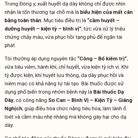
Trong Đông y, xuất huyết dạ dày không chỉ được nhìn
nhận là tổn thương tại chỗ mà là
biểu hiện của mất cân
bằng toàn thân
. Mục tiêu điều trị là
“cầm huyết –
dưỡng huyết – kiện tỳ – bình vị”
, tức vừa xử lý triệu
chứng chảy máu, vừa phục hồi tạng phủ để ngăn tái
phát.
Tôi thường áp dụng nguyên tắc
“Công – Bổ kiêm trị”
,
vừa tiêu viêm, hành khí, chỉ huyết, vừa kiện tỳ ích vị. Khi
tỳ được kiện, khí huyết lưu thông, dạ dày phục hồi và
niêm mạc có khả năng tự tái tạo. Bài thuốc được sử
dụng phổ biến trong nhóm bệnh này là
Bài thuốc Dạ
Dày
, có công năng
Sơ Can – Bình Vị – Kiện Tỳ – Giáng
Nghịch
, giúp điều hòa chức năng tiêu hóa, làm lành ổ
loét và cầm máu nhẹ nhàng mà không gây hại cho dạ
dày.