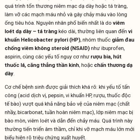
quá trình tổn thương niêm mạc dạ dày hoặc tá tràng,
làm vỡ các mạch máu nhỏ và gây chảy máu vào lòng
ống tiêu hóa. Nguyên nhân phổ biến nhất là do
viêm
loét dạ dày – tá tràng
kéo dài, thường liên quan đến
vi
khuẩn Helicobacter pylori (HP)
, nhóm thuốc
giảm đau
chống viêm không steroid (NSAID)
như ibuprofen,
aspirin, cùng các yếu tố nguy cơ như
rượu bia, hút
thuốc lá, căng thẳng thần kinh
, hoặc
chấn thương dạ
dày
.
Cơ chế bệnh sinh được giải thích khá rõ: khi yếu tố tấn
công (acid dịch vị, pepsin, vi khuẩn HP, rượu, thuốc độc
tế bào) vượt quá khả năng bảo vệ của niêm mạc (chất
nhầy, bicarbonat, tuần hoàn niêm mạc), lớp niêm mạc bị
bào mòn, viêm loét và dẫn đến chảy máu. Quá trình này
thường tiến triển âm thầm, chỉ khi vỡ mạch máu lớn mới
biểu hiện rõ triệu chứng xuất huyết.