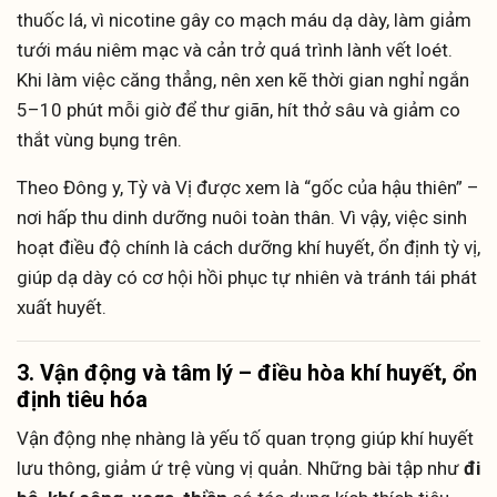
thuốc lá, vì nicotine gây co mạch máu dạ dày, làm giảm
tưới máu niêm mạc và cản trở quá trình lành vết loét.
Khi làm việc căng thẳng, nên xen kẽ thời gian nghỉ ngắn
5–10 phút mỗi giờ để thư giãn, hít thở sâu và giảm co
thắt vùng bụng trên.
Theo Đông y, Tỳ và Vị được xem là “gốc của hậu thiên” –
nơi hấp thu dinh dưỡng nuôi toàn thân. Vì vậy, việc sinh
hoạt điều độ chính là cách dưỡng khí huyết, ổn định tỳ vị,
giúp dạ dày có cơ hội hồi phục tự nhiên và tránh tái phát
xuất huyết.
3. Vận động và tâm lý – điều hòa khí huyết, ổn
định tiêu hóa
Vận động nhẹ nhàng là yếu tố quan trọng giúp khí huyết
lưu thông, giảm ứ trệ vùng vị quản. Những bài tập như
đi