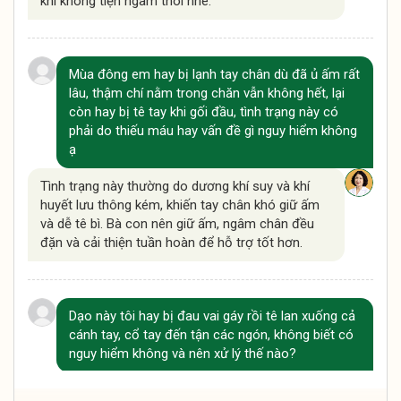
khi không tiện ngâm thôi nhé.
Mùa đông em hay bị lạnh tay chân dù đã ủ ấm rất
lâu, thậm chí nằm trong chăn vẫn không hết, lại
còn hay bị tê tay khi gối đầu, tình trạng này có
phải do thiếu máu hay vấn đề gì nguy hiểm không
ạ
Tình trạng này thường do dương khí suy và khí
huyết lưu thông kém, khiến tay chân khó giữ ấm
và dễ tê bì. Bà con nên giữ ấm, ngâm chân đều
đặn và cải thiện tuần hoàn để hỗ trợ tốt hơn.
Dạo này tôi hay bị đau vai gáy rồi tê lan xuống cả
cánh tay, cổ tay đến tận các ngón, không biết có
nguy hiểm không và nên xử lý thế nào?
Tình trạng này thường do chèn ép dây thần kinh