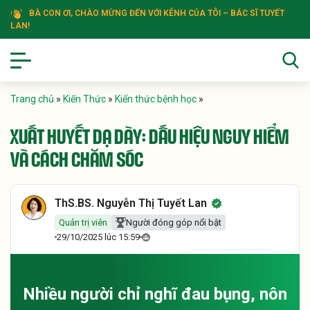
BÀ CON ƠI, CHÀO MỪNG ĐẾN VỚI KÊNH CỦA TÔI – BÁC SĨ TUYẾT
LAN!
Trang chủ
»
Kiến Thức
»
Kiến thức bệnh học
»
XUẤT HUYẾT DẠ DÀY: DẤU HIỆU NGUY HIỂM
VÀ CÁCH CHĂM SÓC
ThS.BS. Nguyễn Thị Tuyết Lan
Quản trị viên
Người đóng góp nổi bật
29/10/2025 lúc 15:59
Nhiều người chỉ nghĩ đau bụng, nôn