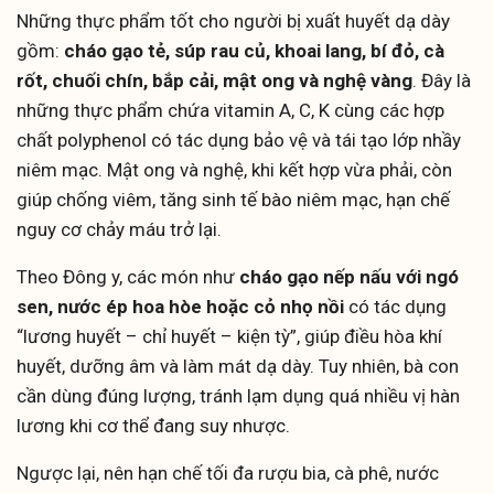
Những thực phẩm tốt cho người bị xuất huyết dạ dày
gồm:
cháo gạo tẻ, súp rau củ, khoai lang, bí đỏ, cà
rốt, chuối chín, bắp cải, mật ong và nghệ vàng
. Đây là
những thực phẩm chứa vitamin A, C, K cùng các hợp
chất polyphenol có tác dụng bảo vệ và tái tạo lớp nhầy
niêm mạc. Mật ong và nghệ, khi kết hợp vừa phải, còn
giúp chống viêm, tăng sinh tế bào niêm mạc, hạn chế
nguy cơ chảy máu trở lại.
Theo Đông y, các món như
cháo gạo nếp nấu với ngó
sen, nước ép hoa hòe hoặc cỏ nhọ nồi
có tác dụng
“lương huyết – chỉ huyết – kiện tỳ”, giúp điều hòa khí
huyết, dưỡng âm và làm mát dạ dày. Tuy nhiên, bà con
cần dùng đúng lượng, tránh lạm dụng quá nhiều vị hàn
lương khi cơ thể đang suy nhược.
Ngược lại, nên hạn chế tối đa rượu bia, cà phê, nước