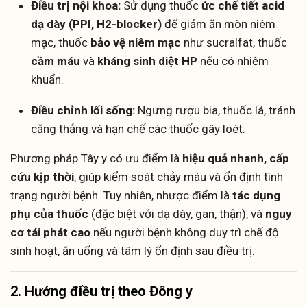
Điều trị nội khoa:
Sử dụng thuốc
ức chế tiết acid
dạ dày (PPI, H2-blocker)
để giảm ăn mòn niêm
mạc, thuốc
bảo vệ niêm mạc
như sucralfat, thuốc
cầm máu
và
kháng sinh diệt HP
nếu có nhiễm
khuẩn.
Điều chỉnh lối sống:
Ngưng rượu bia, thuốc lá, tránh
căng thẳng và hạn chế các thuốc gây loét.
Phương pháp Tây y có ưu điểm là
hiệu quả nhanh, cấp
cứu kịp thời
, giúp kiểm soát chảy máu và ổn định tình
trạng người bệnh. Tuy nhiên, nhược điểm là
tác dụng
phụ của thuốc
(đặc biệt với dạ dày, gan, thận), và
nguy
cơ tái phát cao
nếu người bệnh không duy trì chế độ
sinh hoạt, ăn uống và tâm lý ổn định sau điều trị.
2. Hướng điều trị theo Đông y