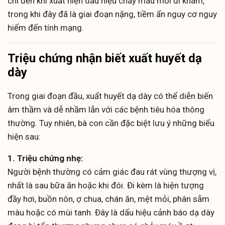
chỉ đến khi xuất hiện dấu hiệu chảy máu mới đi khám,
trong khi đây đã là giai đoạn nặng, tiềm ẩn nguy cơ nguy
hiểm đến tính mạng.
Triệu chứng nhận biết xuất huyết dạ
dày
Trong giai đoạn đầu, xuất huyết dạ dày có thể diễn biến
âm thầm và dễ nhầm lẫn với các bệnh tiêu hóa thông
thường. Tuy nhiên, bà con cần đặc biệt lưu ý những biểu
hiện sau:
1. Triệu chứng nhẹ:
Người bệnh thường có cảm giác đau rát vùng thượng vị,
nhất là sau bữa ăn hoặc khi đói. Đi kèm là hiện tượng
đầy hơi, buồn nôn, ợ chua, chán ăn, mệt mỏi, phân sẫm
màu hoặc có mùi tanh. Đây là dấu hiệu cảnh báo dạ dày