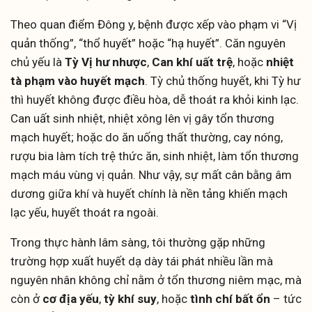
Theo quan điểm Đông y, bệnh được xếp vào phạm vi “Vị
quản thống”, “thổ huyết” hoặc “hạ huyết”. Căn nguyên
chủ yếu là
Tỳ Vị hư nhược
,
Can khí uất trệ
, hoặc
nhiệt
tà phạm vào huyết mạch
. Tỳ chủ thống huyết, khi Tỳ hư
thì huyết không được điều hòa, dễ thoát ra khỏi kinh lạc.
Can uất sinh nhiệt, nhiệt xông lên vị gây tổn thương
mạch huyết; hoặc do ăn uống thất thường, cay nóng,
rượu bia làm tích trệ thức ăn, sinh nhiệt, làm tổn thương
mạch máu vùng vị quản. Như vậy, sự mất cân bằng âm
dương giữa khí và huyết chính là nền tảng khiến mạch
lạc yếu, huyết thoát ra ngoài.
Trong thực hành lâm sàng, tôi thường gặp những
trường hợp xuất huyết dạ dày tái phát nhiều lần mà
nguyên nhân không chỉ nằm ở tổn thương niêm mạc, mà
còn ở
cơ địa yếu
,
tỳ khí suy
, hoặc
tình chí bất ổn
– tức