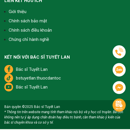
LIÊN KẾT HỮU ÍCH
Giới thiệu
Tôi bận tối không ngâm chân được sớm, toàn
Chính sách bảo mật
phải 10h hơn mới rảnh, vậy ngâm chân muộn rồi
Chính sách điều khoản
xoa bóp trước khi ngủ có còn hiệu quả không?
Chứng chỉ hành nghề
Bà con hoàn toàn có thể ngâm chân lúc 10h tối,
miễn là trước khi ngủ và cơ thể còn thư giãn thì
vẫn giúp ngủ ngon, lưu thông khí huyết tốt. Sau
KẾT NỐI VỚI BÁC SĨ TUYẾT LAN
đó xoa bóp nhẹ thêm vài phút càng giúp cơ thể
dễ chịu và nghỉ ngơi sâu hơn.
Bác sĩ Tuyết Lan
bstuyetlan.thuocdantoc
Bác sĩ Tuyết Lan
Nghe nói ngâm chân với xông hơi đều tốt mà tôi
không biết nên chọn cách nào cho phù hợp, bác
sĩ giải thích giúp tôi với ạ?
Bản quyền ©2025
Bác sĩ Tuyết Lan
* Thông tin trên website mang tính tham khảo nội bộ về y học cổ truyền. Bà con
Tôi thường khuyên bà con, nếu để dưỡng sinh lâu
không nên tự ý áp dụng chẩn đoán hay điều trị bệnh, cần tham khảo ý kiến của
dài và ngủ ngon thì nên ngâm chân mỗi tối, còn
bác sĩ chuyên khoa và cơ sở y tế.
xông hơi phù hợp khi cần giải cảm, làm nhẹ người