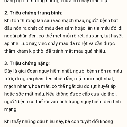
đang bị tổn thương nhưng chưa có chảy máu ồ ạt.
2. Triệu chứng trung bình:
Khi tổn thương lan sâu vào mạch máu, người bệnh bắt
đầu nôn ra chất có màu đen sẫm hoặc lẫn tia máu đỏ, đi
ngoài phân đen, cơ thể mệt mỏi rõ rệt, da xanh, tụt huyết
áp nhẹ. Lúc này, việc chảy máu đã rõ rệt và cần được
thăm khám kịp thời để tránh mất máu quá nhiều.
3. Triệu chứng nặng:
Đây là giai đoạn nguy hiểm nhất, người bệnh nôn ra máu
tươi, đi ngoài phân đen nhiều lần, mặt mũi nhợt nhạt,
mạch nhanh, hoa mắt, có thể ngất xỉu do tụt huyết áp
hoặc sốc mất máu. Nếu không được cấp cứu kịp thời,
người bệnh có thể rơi vào tình trạng nguy hiểm đến tính
mạng.
Khi thấy những dấu hiệu này, bà con tuyệt đối không