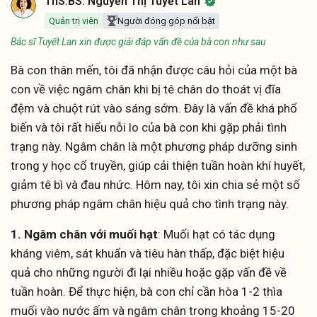
ThS.BS. Nguyễn Thị Tuyết Lan
Quản trị viên
Người đóng góp nổi bật
Bác sĩ Tuyết Lan xin được giải đáp vấn đề của bà con như sau
Bà con thân mến, tôi đã nhận được câu hỏi của một bà
con về việc ngâm chân khi bị tê chân do thoát vị đĩa
đệm và chuột rút vào sáng sớm. Đây là vấn đề khá phổ
biến và tôi rất hiểu nỗi lo của bà con khi gặp phải tình
trạng này. Ngâm chân là một phương pháp dưỡng sinh
trong y học cổ truyền, giúp cải thiện tuần hoàn khí huyết,
giảm tê bì và đau nhức. Hôm nay, tôi xin chia sẻ một số
phương pháp ngâm chân hiệu quả cho tình trạng này.
1. Ngâm chân với muối hạt
: Muối hạt có tác dụng
kháng viêm, sát khuẩn và tiêu hàn thấp, đặc biệt hiệu
quả cho những người đi lại nhiều hoặc gặp vấn đề về
tuần hoàn. Để thực hiện, bà con chỉ cần hòa 1-2 thìa
muối vào nước ấm và ngâm chân trong khoảng 15-20