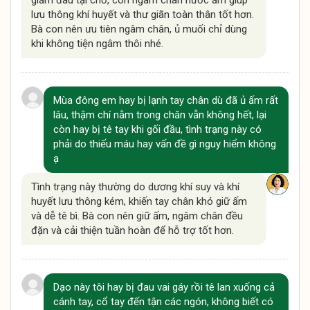
giảm đau tại chỗ, còn ngâm chân nước ấm giúp
lưu thông khí huyết và thư giãn toàn thân tốt hơn.
Bà con nên ưu tiên ngâm chân, ủ muối chỉ dùng
khi không tiện ngâm thôi nhé.
Mùa đông em hay bị lạnh tay chân dù đã ủ ấm rất
lâu, thậm chí nằm trong chăn vẫn không hết, lại
còn hay bị tê tay khi gối đầu, tình trạng này có
phải do thiếu máu hay vấn đề gì nguy hiểm không
ạ
Tình trạng này thường do dương khí suy và khí
huyết lưu thông kém, khiến tay chân khó giữ ấm
và dễ tê bì. Bà con nên giữ ấm, ngâm chân đều
đặn và cải thiện tuần hoàn để hỗ trợ tốt hơn.
Dạo này tôi hay bị đau vai gáy rồi tê lan xuống cả
cánh tay, cổ tay đến tận các ngón, không biết có