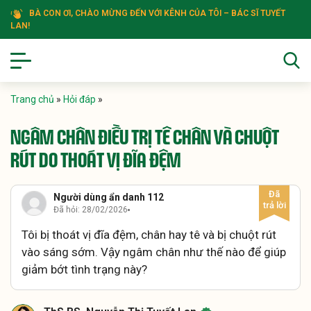
BÀ CON ƠI, CHÀO MỪNG ĐẾN VỚI KÊNH CỦA TÔI – BÁC SĨ TUYẾT
LAN!
Trang chủ
»
Hỏi đáp
»
NGÂM CHÂN ĐIỀU TRỊ TÊ CHÂN VÀ CHUỘT
RÚT DO THOÁT VỊ ĐĨA ĐỆM
Người dùng ẩn danh 112
Đã hỏi: 28/02/2026
Tôi bị thoát vị đĩa đệm, chân hay tê và bị chuột rút
vào sáng sớm. Vậy ngâm chân như thế nào để giúp
giảm bớt tình trạng này?