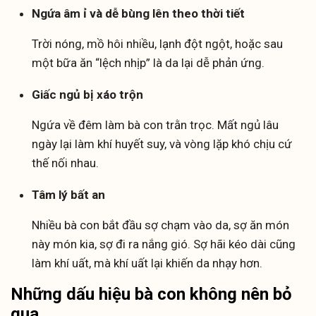
Ngứa âm ỉ và dễ bùng lên theo thời tiết
Trời nóng, mồ hôi nhiều, lạnh đột ngột, hoặc sau
một bữa ăn “lệch nhịp” là da lại dễ phản ứng.
Giấc ngủ bị xáo trộn
Ngứa về đêm làm bà con trằn trọc. Mất ngủ lâu
ngày lại làm khí huyết suy, và vòng lặp khó chịu cứ
thế nối nhau.
Tâm lý bất an
Nhiều bà con bắt đầu sợ chạm vào da, sợ ăn món
này món kia, sợ đi ra nắng gió. Sợ hãi kéo dài cũng
làm khí uất, mà khí uất lại khiến da nhạy hơn.
Những dấu hiệu bà con không nên bỏ
qua