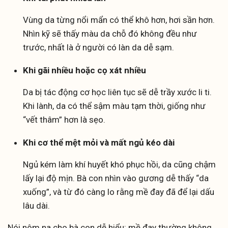
Vùng da từng nổi mẩn có thể khô hơn, hơi sần hơn.
Nhìn kỹ sẽ thấy màu da chỗ đó không đều như
trước, nhất là ở người có làn da dễ sạm.
Khi gãi nhiều hoặc cọ xát nhiều
Da bị tác động cơ học liên tục sẽ dễ trầy xước li ti.
Khi lành, da có thể sậm màu tạm thời, giống như
“vết thâm” hơn là sẹo.
Khi cơ thể mệt mỏi và mất ngủ kéo dài
Ngủ kém làm khí huyết khó phục hồi, da cũng chậm
lấy lại độ mịn. Bà con nhìn vào gương dễ thấy “da
xuống”, và từ đó càng lo rằng mề đay đã để lại dấu
lâu dài.
Nói nôm na cho bà con dễ hiểu: mề đay thường không