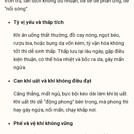
trơn tru, tân dịch không đủ nhuận, da sẽ dễ phản ứng, dễ
“nổi sóng”.
Tỳ vị yếu và thấp tích
Khi ăn uống thất thường, đồ cay nóng, ngọt béo,
rượu bia, hoặc bụng dạ vốn kém, tỳ vận hóa không
tốt thì dễ sinh thấp. Thấp lưu lại lâu ngày, gặp điều
kiện thuận, có thể hóa nhiệt và bốc ra da, gây mẩn
ngứa.
Can khí uất và khí không điều đạt
Căng thẳng, mất ngủ, bực bội kéo dài làm khí bị uất.
Khí uất thì dễ “động phong” bên trong, mà phong thì
hay gây ngứa, nổi mẩn, chạy khắp nơi.
Phế và vệ khí không vững