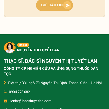
theo dõi thêm. Nếu kéo dài, nên thăm khám sớm
GỬI CÂU HỎI
để xác định nguyên nhân và điều chỉnh kịp thời.
Tôi bị tê buốt tay kéo dài nhiều năm, lúc nặng lúc
nhẹ, nhất là ban đêm rất khó chịu thì có cách nào
cải thiện không ạ?
Tình trạng tê buốt tay lâu năm thường do khí
huyết kém lưu thông hoặc chèn ép thần kinh, bà
THẠC SĨ, BÁC SĨ NGUYỄN THỊ TUYẾT LAN
con nên kết hợp giữ ấm, vận động nhẹ và dưỡng
sinh như ngâm chân để cải thiện từ gốc. Nếu kéo
CÔNG TY CP NGHIÊN CỨU VÀ ỨNG DỤNG THUỐC DÂN
dài không giảm, nên thăm khám sớm để xử lý
TỘC
đúng nguyên nhân.
Biệt thự B31 ngõ 70 Nguyễn Thị Định, Thanh Xuân - Hà Nội
0904.778.682
Dạo này tôi bị đau dọc cột sống từ cổ xuống thắt
lienhe@bacsituyetlan.com
lưng, nhất là khi ngồi lâu hoặc buổi tối, không biết
nguyên nhân do đâu và có cách nào cải thiện