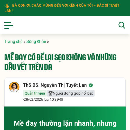
BÀ CON ƠI, CHÀO MỪNG ĐẾN VỚI KÊNH CỦA TÔI – BÁC SĨ TUYẾT
LAN!
Trang chủ
»
Sống Khỏe
»
MỀ ĐAY CÓ ĐỂ LẠI SẸO KHÔNG VÀ NHỮNG
DẤU VẾT TRÊN DA
ThS.BS. Nguyễn Thị Tuyết Lan
Quản trị viên
Người đóng góp nổi bật
28/02/2026 lúc 10:39
Mề đay thường lặn nhanh, nhưng