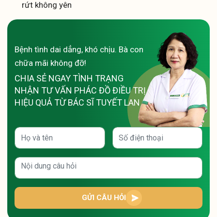
rứt không yên
Bệnh tình dai dẳng, khó chịu. Bà con
chữa mãi không đỡ!
CHIA SẺ NGAY TÌNH TRẠNG
NHẬN TƯ VẤN PHÁC ĐỒ ĐIỀU TRỊ
HIỆU QUẢ TỪ BÁC SĨ TUYẾT LAN
GỬI CÂU HỎI