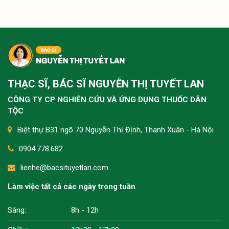
Tôi bị tê buốt tay kéo dài nhiều năm, lúc nặng lúc
nhẹ, nhất là ban đêm rất khó chịu thì có cách nào
cải thiện không ạ?
Tình trạng tê buốt tay lâu năm thường do khí
huyết kém lưu thông hoặc chèn ép thần kinh, bà
THẠC SĨ, BÁC SĨ NGUYỄN THỊ TUYẾT LAN
con nên kết hợp giữ ấm, vận động nhẹ và dưỡng
sinh như ngâm chân để cải thiện từ gốc. Nếu kéo
CÔNG TY CP NGHIÊN CỨU VÀ ỨNG DỤNG THUỐC DÂN
dài không giảm, nên thăm khám sớm để xử lý
TỘC
đúng nguyên nhân.
Biệt thự B31 ngõ 70 Nguyễn Thị Định, Thanh Xuân - Hà Nội
0904.778.682
Dạo này tôi bị đau dọc cột sống từ cổ xuống thắt
lienhe@bacsituyetlan.com
lưng, nhất là khi ngồi lâu hoặc buổi tối, không biết
nguyên nhân do đâu và có cách nào cải thiện
Làm việc tất cả các ngày trong tuần
không ạ?
Sáng:
Tình trạng này thường do khí huyết kém lưu
8h - 12h
thông, cơ xương bị căng cứng hoặc thoái hóa