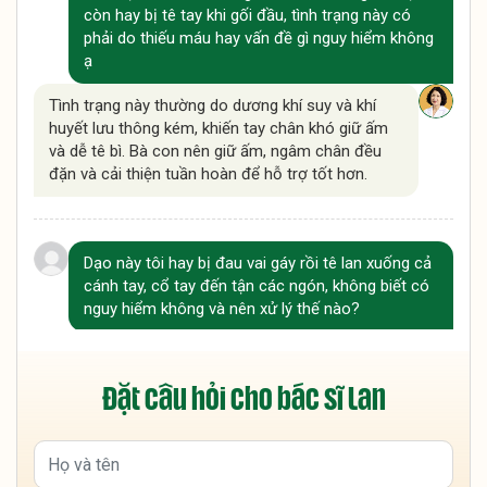
còn hay bị tê tay khi gối đầu, tình trạng này có
phải do thiếu máu hay vấn đề gì nguy hiểm không
ạ
Tình trạng này thường do dương khí suy và khí
huyết lưu thông kém, khiến tay chân khó giữ ấm
và dễ tê bì. Bà con nên giữ ấm, ngâm chân đều
đặn và cải thiện tuần hoàn để hỗ trợ tốt hơn.
Dạo này tôi hay bị đau vai gáy rồi tê lan xuống cả
cánh tay, cổ tay đến tận các ngón, không biết có
nguy hiểm không và nên xử lý thế nào?
Tình trạng này thường do chèn ép dây thần kinh
vùng cổ vai gáy và khí huyết lưu thông kém, bà
Đặt câu hỏi cho bác sĩ Lan
con nên kết hợp vận động, giữ ấm và ngâm chân
để hỗ trợ cải thiện. Nếu tê kéo dài hoặc tăng
nặng, nên đi thăm khám sớm để kiểm tra chính
xác nguyên nhân.