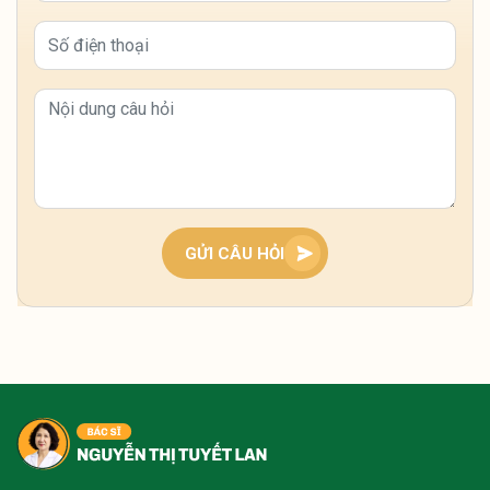
Dạo gần đây tôi hay bị tê bì hai bàn tay vào ban
đêm, có lúc tê đến mất cảm giác, không biết có
phải do thiếu máu hay bệnh gì nguy hiểm không
vậy?
Tình trạng tê bì hai bàn tay ban đêm thường liên
quan đến khí huyết lưu thông kém hoặc chèn ép
dây thần kinh, bà con nên giữ ấm, xoa bóp nhẹ và
theo dõi thêm. Nếu kéo dài, nên thăm khám sớm
GỬI CÂU HỎI
để xác định nguyên nhân và điều chỉnh kịp thời.
Tôi bị tê buốt tay kéo dài nhiều năm, lúc nặng lúc
nhẹ, nhất là ban đêm rất khó chịu thì có cách nào
cải thiện không ạ?
Tình trạng tê buốt tay lâu năm thường do khí
huyết kém lưu thông hoặc chèn ép thần kinh, bà