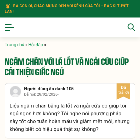
BÀ CON ƠI, CHÀO MỪNG ĐẾN VỚI KÊNH CỦA TÔI – BÁC SĨ TUYẾT
LAN!
Trang chủ
»
Hỏi đáp
»
NGÂM CHÂN VỚI LÁ LỐT VÀ NGẢI CỨU GIÚP
CẢI THIỆN GIẤC NGỦ
Người dùng ẩn danh 105
Đã hỏi: 28/02/2026
Liệu ngâm chân bằng lá lốt và ngải cứu có giúp tôi
ngủ ngon hơn không? Tôi nghe nói phương pháp
này tốt cho tuần hoàn máu và giảm mệt mỏi, nhưng
không biết có hiệu quả thật sự không?