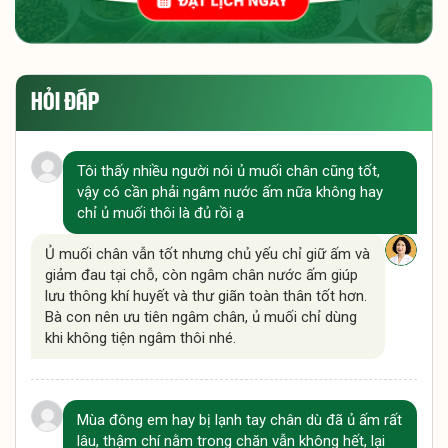
HỎI ĐÁP
Tôi thấy nhiều người nói ủ muối chân cũng tốt,
vậy có cần phải ngâm nước ấm nữa không hay
chỉ ủ muối thôi là đủ rồi ạ
Ủ muối chân vẫn tốt nhưng chủ yếu chỉ giữ ấm và
giảm đau tại chỗ, còn ngâm chân nước ấm giúp
lưu thông khí huyết và thư giãn toàn thân tốt hơn.
Bà con nên ưu tiên ngâm chân, ủ muối chỉ dùng
khi không tiện ngâm thôi nhé.
Mùa đông em hay bị lạnh tay chân dù đã ủ ấm rất
lâu, thậm chí nằm trong chăn vẫn không hết, lại