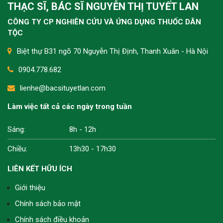
THẠC SĨ, BÁC SĨ NGUYỄN THỊ TUYẾT LAN
con nên kết hợp giữ ấm, vận động nhẹ và dưỡng
sinh như ngâm chân để cải thiện từ gốc. Nếu kéo
CÔNG TY CP NGHIÊN CỨU VÀ ỨNG DỤNG THUỐC DÂN
dài không giảm, nên thăm khám sớm để xử lý
TỘC
đúng nguyên nhân.
Biệt thự B31 ngõ 70 Nguyễn Thị Định, Thanh Xuân - Hà Nội
0904.778.682
Dạo này tôi bị đau dọc cột sống từ cổ xuống thắt
lienhe@bacsituyetlan.com
lưng, nhất là khi ngồi lâu hoặc buổi tối, không biết
nguyên nhân do đâu và có cách nào cải thiện
Làm việc tất cả các ngày trong tuần
không ạ?
Sáng:
Tình trạng này thường do khí huyết kém lưu
8h - 12h
thông, cơ xương bị căng cứng hoặc thoái hóa
Chiều:
13h30 - 17h30
nhẹ, bà con nên ngâm chân, chườm ấm và vận
động nhẹ nhàng để cải thiện dần.
LIÊN KẾT HỮU ÍCH
Giới thiệu
Tôi bận tối không ngâm chân được sớm, toàn
Chính sách bảo mật
phải 10h hơn mới rảnh, vậy ngâm chân muộn rồi
Chính sách điều khoản
xoa bóp trước khi ngủ có còn hiệu quả không?