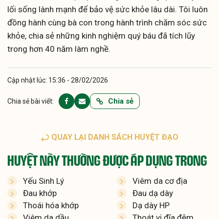
lối sống lành mạnh để bảo vệ sức khỏe lâu dài. Tôi luôn
đồng hành cùng bà con trong hành trình chăm sóc sức
khỏe, chia sẻ những kinh nghiệm quý báu đã tích lũy
trong hơn 40 năm làm nghề.
Cập nhật lúc: 15:36 - 28/02/2026
Chia sẻ
Chia sẻ bài viết:
QUAY LẠI DANH SÁCH HUYỆT ĐẠO
HUYỆT NÀY THƯỜNG ĐƯỢC ÁP DỤNG TRONG
Yếu Sinh Lý
Viêm da cơ địa
Đau khớp
Đau dạ dày
Thoái hóa khớp
Dạ dày HP
Viêm da dầu
Thoát vị đĩa đệm