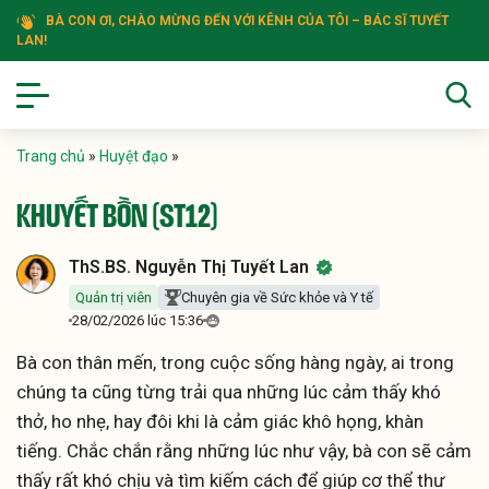
BÀ CON ƠI, CHÀO MỪNG ĐẾN VỚI KÊNH CỦA TÔI – BÁC SĨ TUYẾT
LAN!
Trang chủ
»
Huyệt đạo
»
KHUYẾT BỒN (ST12)
ThS.BS. Nguyễn Thị Tuyết Lan
Quản trị viên
Chuyên gia về Sức khỏe và Y tế
28/02/2026 lúc 15:36
Bà con thân mến, trong cuộc sống hàng ngày, ai trong
chúng ta cũng từng trải qua những lúc cảm thấy khó
thở, ho nhẹ, hay đôi khi là cảm giác khô họng, khàn
tiếng. Chắc chắn rằng những lúc như vậy, bà con sẽ cảm
thấy rất khó chịu và tìm kiếm cách để giúp cơ thể thư