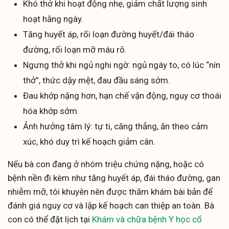
Khó thở khi hoạt động nhẹ, giảm chất lượng sinh
hoạt hằng ngày.
Tăng huyết áp, rối loạn đường huyết/đái tháo
đường, rối loạn mỡ máu rõ.
Ngưng thở khi ngủ nghi ngờ: ngủ ngáy to, có lúc “nín
thở”, thức dậy mệt, đau đầu sáng sớm.
Đau khớp nặng hơn, hạn chế vận động, nguy cơ thoái
hóa khớp sớm.
Ảnh hưởng tâm lý: tự ti, căng thẳng, ăn theo cảm
xúc, khó duy trì kế hoạch giảm cân.
Nếu bà con đang ở nhóm triệu chứng nặng, hoặc có
bệnh nền đi kèm như tăng huyết áp, đái tháo đường, gan
nhiễm mỡ, tôi khuyên nên được thăm khám bài bản để
đánh giá nguy cơ và lập kế hoạch can thiệp an toàn. Bà
con có thể đặt lịch tại
Khám và chữa bệnh Y học cổ