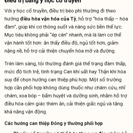
Điều trị bằng y học cổ truyền
Với y học cổ truyền, điều trị béo phì thường đi theo
hướng
điều hòa vận hóa của Tỳ
, hỗ trợ “hóa thấp – hóa
đàm”, giúp khí cơ thông suốt và nâng sức bền thể lực.
Mục tiêu không phải “ép cân” nhanh, mà là làm cơ thể
vận hành tốt hơn: ăn thấy điều độ, ngủ tốt hơn, giảm
nặng nề, hỗ trợ cải thiện chuyển hóa mỡ và đường.
Trên lâm sàng, tôi thường đánh giá thể trạng đàm thấp,
mức độ tích trệ, tình trạng Can khí uất hay Thận khí hóa
suy để chọn hướng can thiệp phù hợp. Một số trường
hợp cần phối hợp không dùng thuốc như châm cứu, nhĩ
châm, xoa bóp – bấm huyệt và dưỡng sinh, nhằm hỗ trợ
điều hòa cảm giác thèm ăn, cải thiện giấc ngủ và tăng
khả năng vận động.
Các hướng can thiệp Đông y thường phối hợp