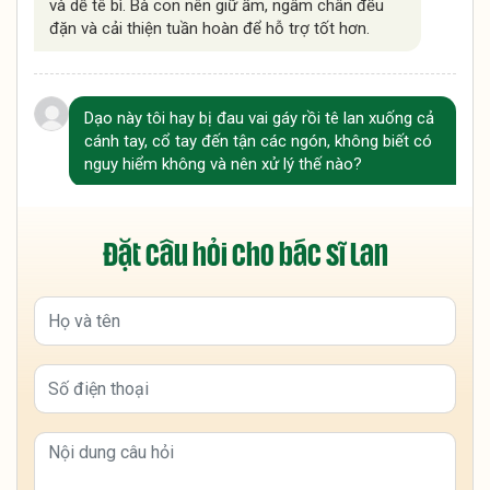
và dễ tê bì. Bà con nên giữ ấm, ngâm chân đều
đặn và cải thiện tuần hoàn để hỗ trợ tốt hơn.
Dạo này tôi hay bị đau vai gáy rồi tê lan xuống cả
cánh tay, cổ tay đến tận các ngón, không biết có
nguy hiểm không và nên xử lý thế nào?
Tình trạng này thường do chèn ép dây thần kinh
vùng cổ vai gáy và khí huyết lưu thông kém, bà
Đặt câu hỏi cho bác sĩ Lan
con nên kết hợp vận động, giữ ấm và ngâm chân
để hỗ trợ cải thiện. Nếu tê kéo dài hoặc tăng
nặng, nên đi thăm khám sớm để kiểm tra chính
xác nguyên nhân.
Dạo gần đây tôi hay bị tê bì hai bàn tay vào ban
đêm, có lúc tê đến mất cảm giác, không biết có
phải do thiếu máu hay bệnh gì nguy hiểm không
vậy?