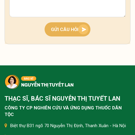
Tình trạng tê bì hai bàn tay ban đêm thường liên
quan đến khí huyết lưu thông kém hoặc chèn ép
dây thần kinh, bà con nên giữ ấm, xoa bóp nhẹ và
theo dõi thêm. Nếu kéo dài, nên thăm khám sớm
GỬI CÂU HỎI
để xác định nguyên nhân và điều chỉnh kịp thời.
Tôi bị tê buốt tay kéo dài nhiều năm, lúc nặng lúc
nhẹ, nhất là ban đêm rất khó chịu thì có cách nào
cải thiện không ạ?
Tình trạng tê buốt tay lâu năm thường do khí
huyết kém lưu thông hoặc chèn ép thần kinh, bà
THẠC SĨ, BÁC SĨ NGUYỄN THỊ TUYẾT LAN
con nên kết hợp giữ ấm, vận động nhẹ và dưỡng
sinh như ngâm chân để cải thiện từ gốc. Nếu kéo
CÔNG TY CP NGHIÊN CỨU VÀ ỨNG DỤNG THUỐC DÂN
dài không giảm, nên thăm khám sớm để xử lý
TỘC
đúng nguyên nhân.
Biệt thự B31 ngõ 70 Nguyễn Thị Định, Thanh Xuân - Hà Nội