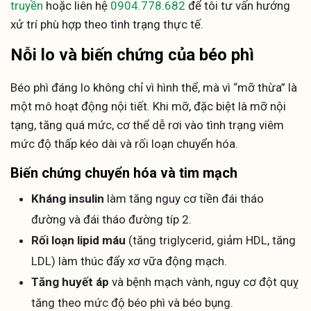
truyền
hoặc liên hệ
0904.778.682
để tôi tư vấn hướng
xử trí phù hợp theo tình trạng thực tế.
Nỗi lo và biến chứng của béo phì
Béo phì đáng lo không chỉ vì hình thể, mà vì “mỡ thừa” là
một mô hoạt động nội tiết. Khi mỡ, đặc biệt là mỡ nội
tạng, tăng quá mức, cơ thể dễ rơi vào tình trạng viêm
mức độ thấp kéo dài và rối loạn chuyển hóa.
Biến chứng chuyển hóa và tim mạch
Kháng insulin
làm tăng nguy cơ tiền đái tháo
đường và đái tháo đường típ 2.
Rối loạn lipid máu
(tăng triglycerid, giảm HDL, tăng
LDL) làm thúc đẩy xơ vữa động mạch.
Tăng huyết áp
và bệnh mạch vành, nguy cơ đột quỵ
tăng theo mức độ béo phì và béo bụng.