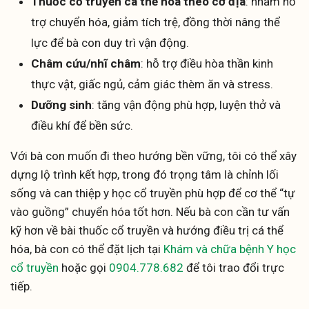
Thuốc cổ truyền cá thể hóa theo cơ địa
: nhằm hỗ
trợ chuyển hóa, giảm tích trệ, đồng thời nâng thể
lực để bà con duy trì vận động.
Châm cứu/nhĩ châm
: hỗ trợ điều hòa thần kinh
thực vật, giấc ngủ, cảm giác thèm ăn và stress.
Dưỡng sinh
: tăng vận động phù hợp, luyện thở và
điều khí để bền sức.
Với bà con muốn đi theo hướng bền vững, tôi có thể xây
dựng lộ trình kết hợp, trong đó trọng tâm là chỉnh lối
sống và can thiệp y học cổ truyền phù hợp để cơ thể “tự
vào guồng” chuyển hóa tốt hơn. Nếu bà con cần tư vấn
kỹ hơn về bài thuốc cổ truyền và hướng điều trị cá thể
hóa, bà con có thể đặt lịch tại
Khám và chữa bệnh Y học
cổ truyền
hoặc gọi
0904.778.682
để tôi trao đổi trực
tiếp.