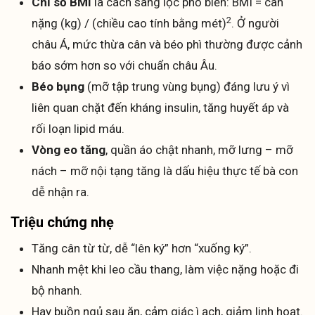
Chỉ số BMI
là cách sàng lọc phổ biến: BMI = cân
2
nặng (kg) / (chiều cao tính bằng mét)
. Ở người
châu Á, mức thừa cân và béo phì thường được cảnh
báo sớm hơn so với chuẩn châu Âu.
Béo bụng
(mỡ tập trung vùng bụng) đáng lưu ý vì
liên quan chặt đến kháng insulin, tăng huyết áp và
rối loạn lipid máu.
Vòng eo tăng
, quần áo chật nhanh, mỡ lưng – mỡ
nách – mỡ nội tạng tăng là dấu hiệu thực tế bà con
dễ nhận ra.
Triệu chứng nhẹ
Tăng cân từ từ, dễ “lên ký” hơn “xuống ký”.
Nhanh mệt khi leo cầu thang, làm việc nặng hoặc đi
bộ nhanh.
Hay buồn ngủ sau ăn, cảm giác ì ạch, giảm linh hoạt.