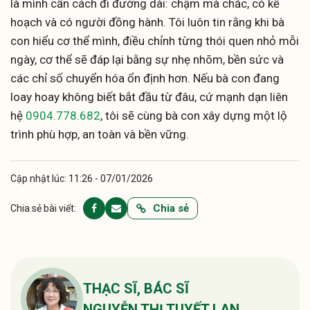
là mình cần cách đi đường dài: chậm mà chắc, có kế
hoạch và có người đồng hành. Tôi luôn tin rằng khi bà
con hiểu cơ thể mình, điều chỉnh từng thói quen nhỏ mỗi
ngày, cơ thể sẽ đáp lại bằng sự nhẹ nhõm, bền sức và
các chỉ số chuyển hóa ổn định hơn. Nếu bà con đang
loay hoay không biết bắt đầu từ đâu, cứ mạnh dạn liên
hệ
0904.778.682
, tôi sẽ cùng bà con xây dựng một lộ
trình phù hợp, an toàn và bền vững.
Cập nhật lúc: 11:26 - 07/01/2026
Chia sẻ
Chia sẻ bài viết:
THẠC SĨ, BÁC SĨ
NGUYỄN THỊ TUYẾT LAN