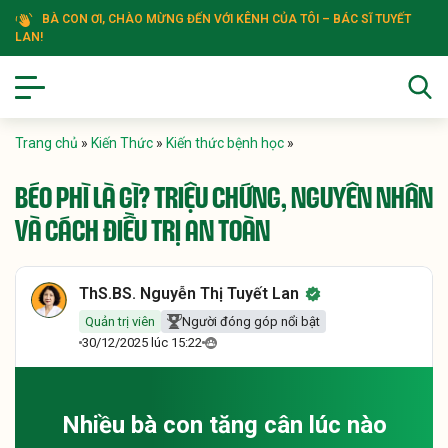
BÀ CON ƠI, CHÀO MỪNG ĐẾN VỚI KÊNH CỦA TÔI – BÁC SĨ TUYẾT
LAN!
Trang chủ
»
Kiến Thức
»
Kiến thức bệnh học
»
BÉO PHÌ LÀ GÌ? TRIỆU CHỨNG, NGUYÊN NHÂN
VÀ CÁCH ĐIỀU TRỊ AN TOÀN
ThS.BS. Nguyễn Thị Tuyết Lan
Quản trị viên
Người đóng góp nổi bật
30/12/2025 lúc 15:22
Nhiều bà con tăng cân lúc nào