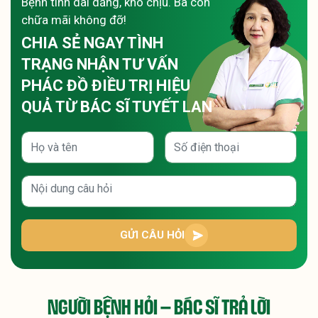
Bệnh tình dai dẳng, khó chịu. Bà con
chữa mãi không đỡ!
CHIA SẺ NGAY TÌNH
TRẠNG
NHẬN TƯ VẤN
PHÁC ĐỒ ĐIỀU TRỊ HIỆU
QUẢ TỪ BÁC SĨ TUYẾT LAN
GỬI CÂU HỎI
NGƯỜI BỆNH HỎI – BÁC SĨ TRẢ LỜI