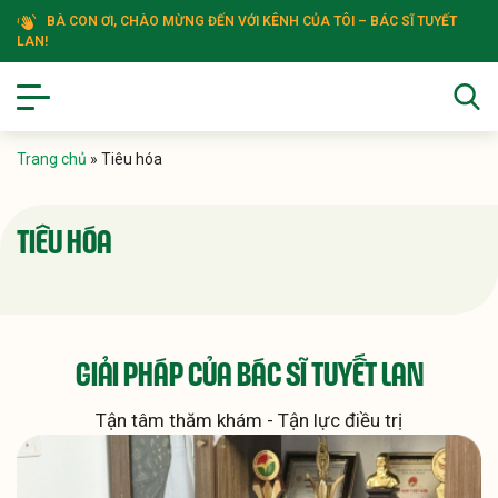
BÀ CON ƠI, CHÀO MỪNG ĐẾN VỚI KÊNH CỦA TÔI – BÁC SĨ TUYẾT
LAN!
Trang chủ
»
Tiêu hóa
TIÊU HÓA
GIẢI PHÁP CỦA
BÁC SĨ TUYẾT LAN
Tận tâm thăm khám - Tận lực điều trị